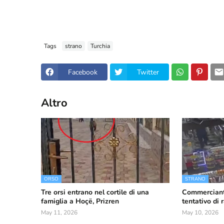
Tags
strano
Turchia
Facebook
Twitter
Altro
ORSO
STRANO
Tre orsi entrano nel cortile di una
Commerciant
famiglia a Hoçë, Prizren
tentativo di
May 11, 2026
May 10, 2026