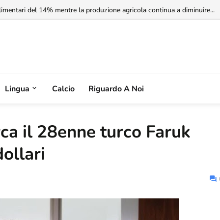
rbia non riconosce il Kosovo, ma l'Albania potrebbe riconoscere la Serbia
Lingua
Calcio
Riguardo A Noi
rca il 28enne turco Faruk
dollari