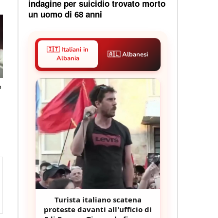
indagine per suicidio trovato morto
un uomo di 68 anni
🇮🇹 Italiani in
🇦🇱 Albanesi
Albania
e
i
Turista italiano scatena
proteste davanti all'ufficio di