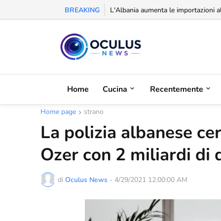
BREAKING
Riconoscimento alla balcanica: la Se
Home
Cucina
Recentemente
Home page
strano
La polizia albanese ce
Ozer con 2 miliardi di 
di
Oculus News
-
4/29/2021 12:00:00 AM