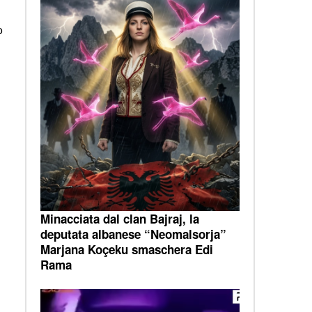
o
Minacciata dal clan Bajraj, la
deputata albanese “Neomalsorja”
Marjana Koçeku smaschera Edi
Rama