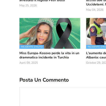
arrestato il regista Petri Bozo
ucciso due b
Uccidetemi. 
May 25, 2026
May 04, 2026
INCIDENTE D'AUTO
INCIDENTE D'A
Miss Europa-Kosovo perde la vita in un
L'aumento deg
drammatico incidente in Turchia
Albania: cau
April 09, 2025
October 29, 20
Posta Un Commento