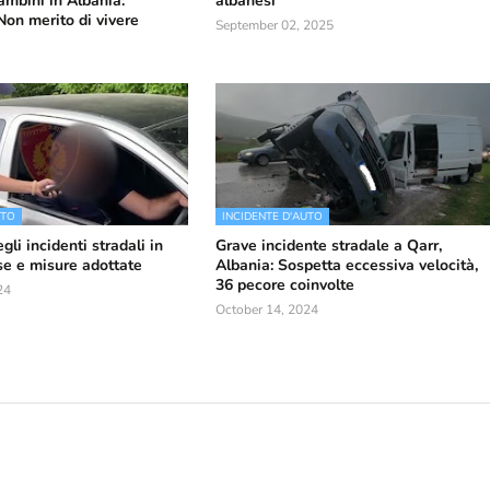
ambini in Albania:
albanesi
Non merito di vivere
September 02, 2025
UTO
INCIDENTE D'AUTO
li incidenti stradali in
Grave incidente stradale a Qarr,
se e misure adottate
Albania: Sospetta eccessiva velocità,
36 pecore coinvolte
24
October 14, 2024