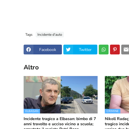
Tags
Incidente d'auto
Facebook
Twitter
Altro
ELBASAN
CRIMINE
Incidente tragico a Elbasan: bimbo di 7
Nikoll Radaçi
anni travolto e ucciso vicino a scuola;
tragico inci