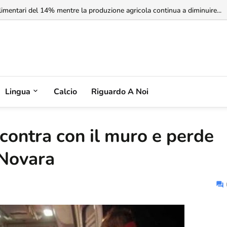
rbia non riconosce il Kosovo, ma l'Albania potrebbe riconoscere la Serbia
Lingua
Calcio
Riguardo A Noi
scontra con il muro e perde
 Novara