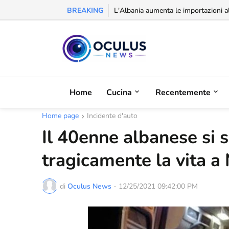
BREAKING
Riconoscimento alla balcanica: la Se
Home
Cucina
Recentemente
Home page
Incidente d'auto
Il 40enne albanese si 
tragicamente la vita a
di
Oculus News
-
12/25/2021 09:42:00 PM