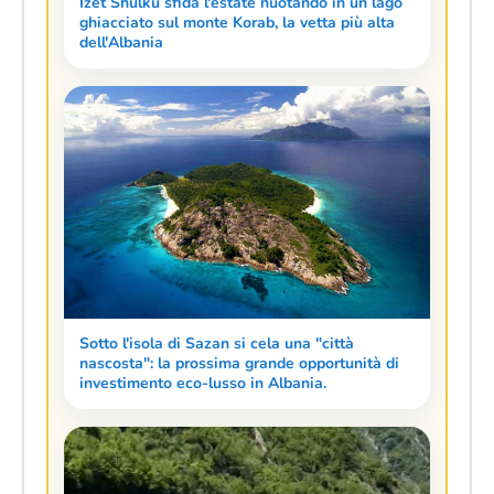
Izet Shulku sfida l'estate nuotando in un lago
ghiacciato sul monte Korab, la vetta più alta
dell'Albania
Sotto l'isola di Sazan si cela una "città
nascosta": la prossima grande opportunità di
investimento eco-lusso in Albania.