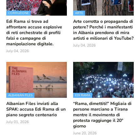
CORRUZIONE
ARTE
Edi Rama si trova ad
Arte corrotta o propaganda di
affrontare accuse esplosive
potere? Perché i manifestanti
di reti orchestrate di profili
in Albania prendono di mira
falsi e campagne di
artisti e milionari di YouTube?
manipolazione digitale.
July 04, 2026
July 04, 2026
ALBANIAN FILES
EDI RAMA
Albanian Files inviati alla
“Rama, dimettiti!” Migliaia di
SPAK: accusa Edi Rama di un
persone marciano a Tirana
piano segreto centenario
mentre il movimento di
protesta raggiunge il 20°
July 01, 2026
giorno
June 20, 2026