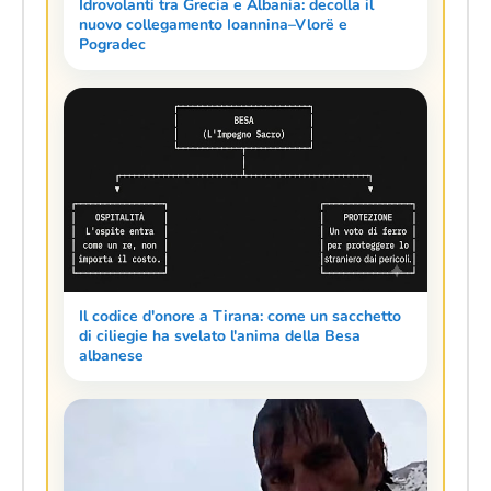
Idrovolanti tra Grecia e Albania: decolla il
nuovo collegamento Ioannina–Vlorë e
Pogradec
Il codice d'onore a Tirana: come un sacchetto
di ciliegie ha svelato l'anima della Besa
albanese