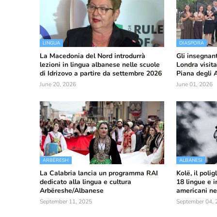
LINGUA
DIASPORA
La Macedonia del Nord introdurrà
Gli insegnant
lezioni in lingua albanese nelle scuole
Londra visita
di Idrizovo a partire da settembre 2026
Piana degli 
June 20, 2026
June 01, 2026
ARBËRESH
ALBANESI
La Calabria lancia un programma RAI
Kolë, il poli
dedicato alla lingua e cultura
18 lingue e 
Arbëreshe/Albanese
americani neg
September 11, 2025
September 04, 