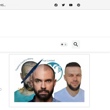
rnazionale"...
0