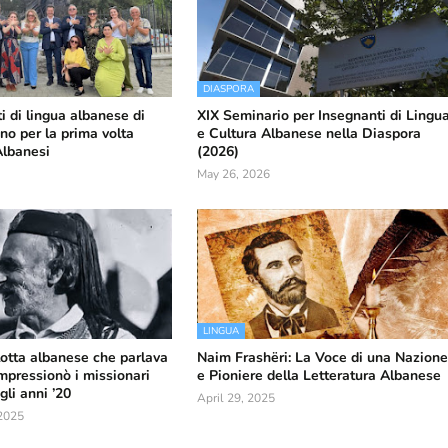
DIASPORA
i di lingua albanese di
XIX Seminario per Insegnanti di Lingu
no per la prima volta
e Cultura Albanese nella Diaspora
Albanesi
(2026)
May 26, 2026
LINGUA
glotta albanese che parlava
Naim Frashëri: La Voce di una Nazion
impressionò i missionari
e Pioniere della Letteratura Albanese
li anni ’20
April 29, 2025
2025