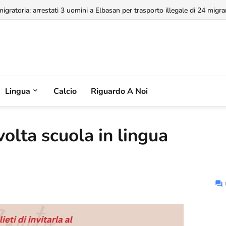
a concessione dell'Aeroporto di Valona, MABCO ricorrerà all'arbitrato inte
Lingua
Calcio
Riguardo A Noi
olta scuola in lingua