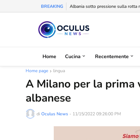
BREAKING
Behgjet Pacolli: "Se sarà revocata l
Home
Cucina
Recentemente
Home page
lingua
A Milano per la prima v
albanese
di
Oculus News
-
11/15/2022 09:26:00 PM