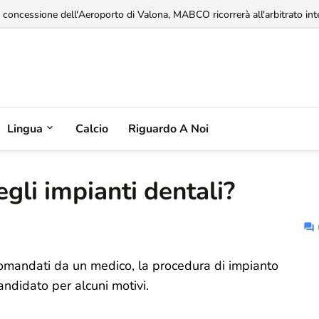
imentari del 14% mentre la produzione agricola continua a diminuire...
Lingua
Calcio
Riguardo A Noi
gli impianti dentali?
comandati da un medico, la procedura di impianto
andidato per alcuni motivi.