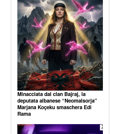
Minacciata dal clan Bajraj, la
deputata albanese “Neomalsorja”
Marjana Koçeku smaschera Edi
i
Rama