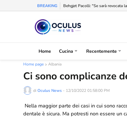
BREAKING
L'Albania aumenta le importazioni al
Home
Cucina
Recentemente
Home page
Albania
Ci sono complicanze de
di
Oculus News
-
12/10/2022 01:58:00 PM
Nella maggior parte dei casi in cui sono rac
dentale è sicura. Ma potresti non essere un c