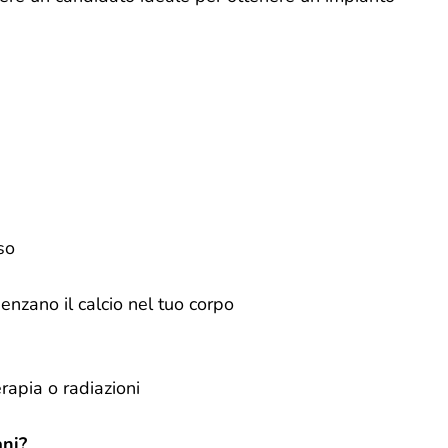
so
nzano il calcio nel tuo corpo
apia o radiazioni
ani?