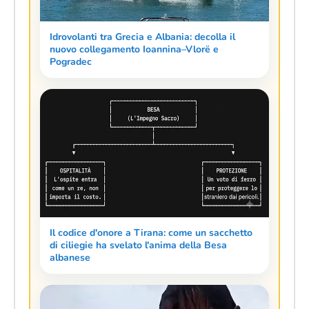
Idrovolanti tra Grecia e Albania: decolla il
nuovo collegamento Ioannina–Vlorë e
Pogradec
Il codice d'onore a Tirana: come un sacchetto
di ciliegie ha svelato l'anima della Besa
albanese