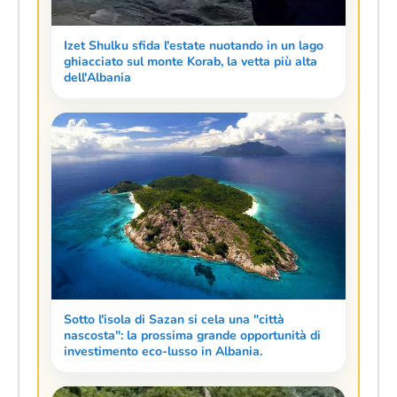
Izet Shulku sfida l'estate nuotando in un lago
ghiacciato sul monte Korab, la vetta più alta
dell'Albania
Sotto l'isola di Sazan si cela una "città
nascosta": la prossima grande opportunità di
investimento eco-lusso in Albania.