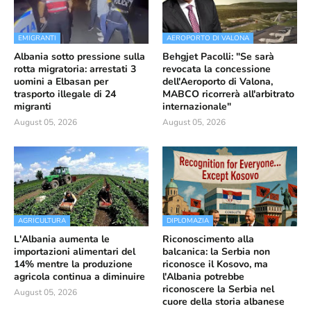
EMIGRANTI
AEROPORTO DI VALONA
Albania sotto pressione sulla
Behgjet Pacolli: "Se sarà
rotta migratoria: arrestati 3
revocata la concessione
uomini a Elbasan per
dell'Aeroporto di Valona,
trasporto illegale di 24
MABCO ricorrerà all'arbitrato
migranti
internazionale"
August 05, 2026
August 05, 2026
AGRICULTURA
DIPLOMAZIA
L'Albania aumenta le
Riconoscimento alla
importazioni alimentari del
balcanica: la Serbia non
14% mentre la produzione
riconosce il Kosovo, ma
agricola continua a diminuire
l'Albania potrebbe
riconoscere la Serbia nel
August 05, 2026
cuore della storia albanese