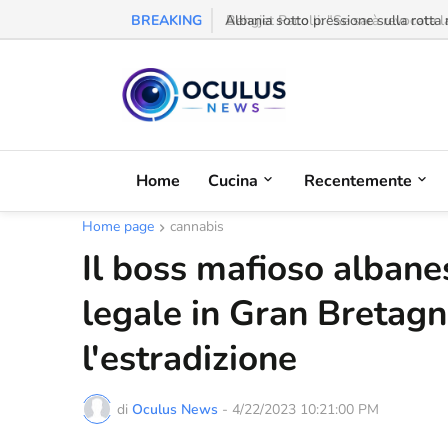
BREAKING
Behgjet Pacolli: "Se sarà revocata l
Home
Cucina
Recentemente
Home page
cannabis
Il boss mafioso albane
legale in Gran Bretag
l'estradizione
di
Oculus News
-
4/22/2023 10:21:00 PM