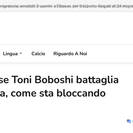
a concessione dell'Aeroporto di Valona, MABCO ricorrerà all'arbitrato inte
Lingua
Calcio
Riguardo A Noi
se Toni Boboshi battaglia
na, come sta bloccando