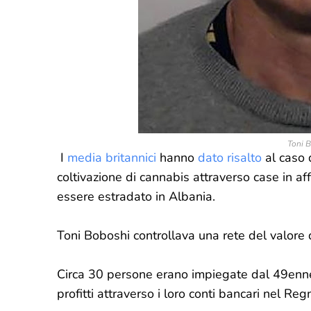
Toni B
I
media britannici
hanno
dato risalto
al caso 
coltivazione di cannabis attraverso case in aff
essere estradato in Albania.
Toni Boboshi controllava una rete del valore d
Circa 30 persone erano impiegate dal 49enne 
profitti attraverso i loro conti bancari nel Reg