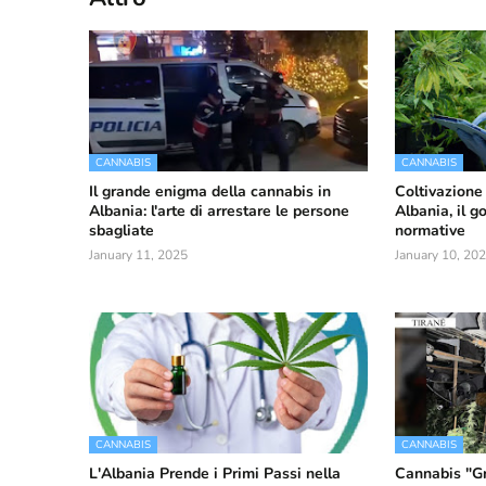
CANNABIS
CANNABIS
Il grande enigma della cannabis in
Coltivazione 
Albania: l'arte di arrestare le persone
Albania, il g
sbagliate
normative
January 11, 2025
January 10, 20
CANNABIS
CANNABIS
L'Albania Prende i Primi Passi nella
Cannabis "G