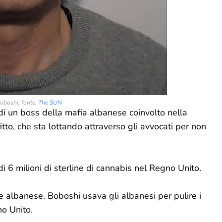
oboshi; fonte:
The SUN
di un boss della mafia albanese coinvolto nella
itto, che sta lottando attraverso gli avvocati per non
i 6 milioni di sterline di cannabis nel Regno Unito.
albanese. Boboshi usava gli albanesi per pulire i
no Unito.