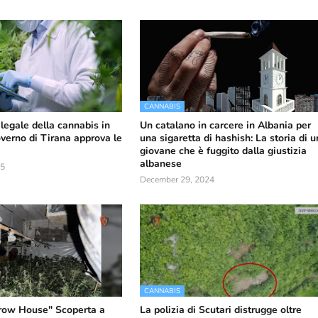
CANNABIS
legale della cannabis in
Un catalano in carcere in Albania per
overno di Tirana approva le
una sigaretta di hashish: La storia di u
giovane che è fuggito dalla giustizia
albanese
25
December 29, 2024
CANNABIS
row House" Scoperta a
La polizia di Scutari distrugge oltre