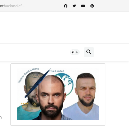
rnazionale"...
0