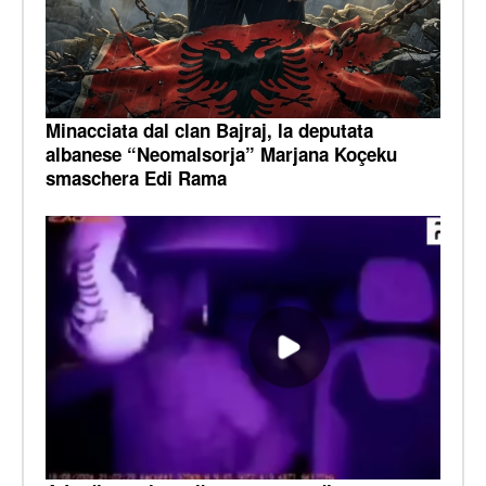
Minacciata dal clan Bajraj, la deputata
albanese “Neomalsorja” Marjana Koçeku
smaschera Edi Rama