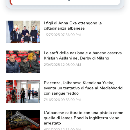
I figli di Anna Oxa ottengono la
cittadinanza albanese
1/27/2025 07:36:00 PM
Lo staff della nazionale albanese osserva
Kristjan Asllani nel Derby di Milano
2/04/2025 12:08:00 AM
Piacenza, l'albanese Kleodiana Yzeiraj
sventa un tentativo di fuga al MediaWorld
con sangue freddo
7/16/2026 09:53:00 PM
L'albanese catturato con una pistola come
quella di James Bond in Inghilterra viene
arrestato
4/21/2020 12:11:00 PM