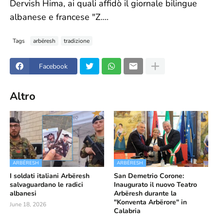
Dervish Hima, ai quali affidò il giornale bilingue
albanese e francese "Z....
Tags
arbëresh
tradizione
Facebook
Altro
ARBËRESH
ARBËRESH
I soldati italiani Arbëresh
San Demetrio Corone:
salvaguardano le radici
Inaugurato il nuovo Teatro
albanesi
Arbëresh durante la
"Konventa Arbërore" in
June 18, 2026
Calabria