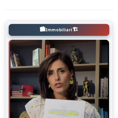
🏙️
🏗️
Immobiliari