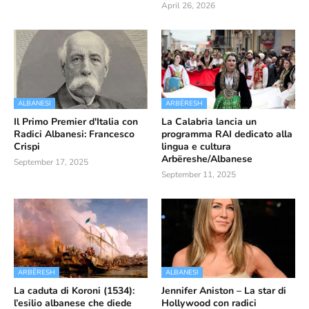
April 26, 2026
ALBANESI
ARBËRESH
Il Primo Premier d'Italia con
La Calabria lancia un
Radici Albanesi: Francesco
programma RAI dedicato alla
Crispi
lingua e cultura
Arbëreshe/Albanese
September 17, 2025
September 11, 2025
ARBËRESH
ALBANESI
La caduta di Koroni (1534):
Jennifer Aniston – La star di
l’esilio albanese che diede
Hollywood con radici