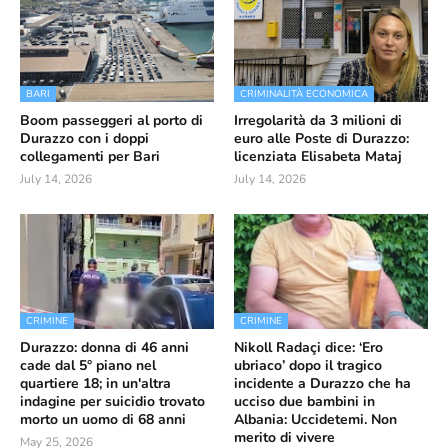
BARI
CRIMINALITÀ ECONOMICA
Boom passeggeri al porto di
Irregolarità da 3 milioni di
Durazzo con i doppi
euro alle Poste di Durazzo:
collegamenti per Bari
licenziata Elisabeta Mataj
July 14, 2026
July 14, 2026
CRIMINE
CRIMINE
Durazzo: donna di 46 anni
Nikoll Radaçi dice: ‘Ero
cade dal 5° piano nel
ubriaco’ dopo il tragico
quartiere 18; in un'altra
incidente a Durazzo che ha
indagine per suicidio trovato
ucciso due bambini in
morto un uomo di 68 anni
Albania: Uccidetemi. Non
merito di vivere
May 25, 2026