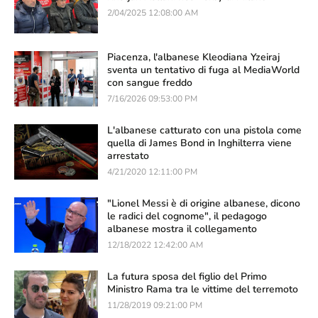
2/04/2025 12:08:00 AM
Piacenza, l'albanese Kleodiana Yzeiraj
sventa un tentativo di fuga al MediaWorld
con sangue freddo
7/16/2026 09:53:00 PM
L'albanese catturato con una pistola come
quella di James Bond in Inghilterra viene
arrestato
4/21/2020 12:11:00 PM
"Lionel Messi è di origine albanese, dicono
le radici del cognome", il pedagogo
albanese mostra il collegamento
12/18/2022 12:42:00 AM
La futura sposa del figlio del Primo
Ministro Rama tra le vittime del terremoto
11/28/2019 09:21:00 PM