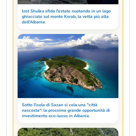
Izet Shulku sfida l'estate nuotando in un lago
ghiacciato sul monte Korab, la vetta più alta
dell'Albania
Sotto l'isola di Sazan si cela una "città
nascosta": la prossima grande opportunità di
investimento eco-lusso in Albania.