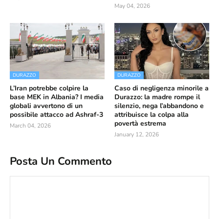
May 04, 2026
DURAZZO
DURAZZO
L’Iran potrebbe colpire la
Caso di negligenza minorile a
base MEK in Albania? I media
Durazzo: la madre rompe il
globali avvertono di un
silenzio, nega l’abbandono e
possibile attacco ad Ashraf-3
attribuisce la colpa alla
povertà estrema
March 04, 2026
January 12, 2026
Posta Un Commento