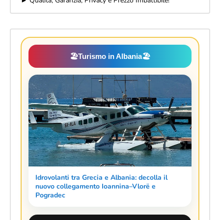
► Qualità, Garanzia, Privacy e Prezzo Imbattibile!
🏖️
Turismo in Albania
🏖️
Idrovolanti tra Grecia e Albania: decolla il
nuovo collegamento Ioannina–Vlorë e
Pogradec