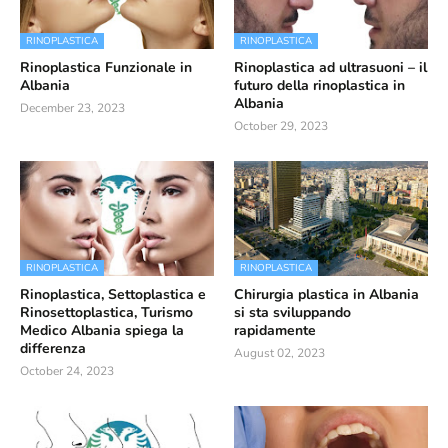
RINOPLASTICA
RINOPLASTICA
Rinoplastica Funzionale in
Rinoplastica ad ultrasuoni – il
Albania
futuro della rinoplastica in
Albania
December 23, 2023
October 29, 2023
RINOPLASTICA
RINOPLASTICA
Rinoplastica, Settoplastica e
Chirurgia plastica in Albania
Rinosettoplastica, Turismo
si sta sviluppando
Medico Albania spiega la
rapidamente
differenza
August 02, 2023
October 24, 2023