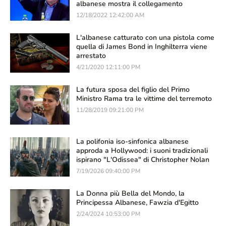
albanese mostra il collegamento
12/18/2022 12:42:00 AM
L'albanese catturato con una pistola come
quella di James Bond in Inghilterra viene
arrestato
4/21/2020 12:11:00 PM
La futura sposa del figlio del Primo
Ministro Rama tra le vittime del terremoto
11/28/2019 09:21:00 PM
La polifonia iso-sinfonica albanese
approda a Hollywood: i suoni tradizionali
ispirano "L'Odissea" di Christopher Nolan
7/19/2026 09:40:00 PM
La Donna più Bella del Mondo, la
Principessa Albanese, Fawzia d'Egitto
2/24/2024 10:53:00 PM