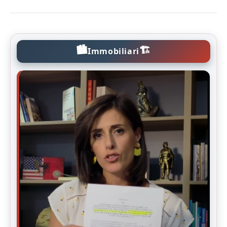
🏙️
🏗️
Immobiliari