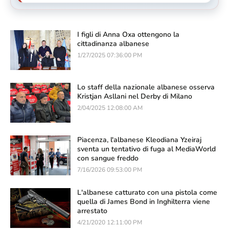
I figli di Anna Oxa ottengono la
cittadinanza albanese
1/27/2025 07:36:00 PM
Lo staff della nazionale albanese osserva
Kristjan Asllani nel Derby di Milano
2/04/2025 12:08:00 AM
Piacenza, l'albanese Kleodiana Yzeiraj
sventa un tentativo di fuga al MediaWorld
con sangue freddo
7/16/2026 09:53:00 PM
L'albanese catturato con una pistola come
quella di James Bond in Inghilterra viene
arrestato
4/21/2020 12:11:00 PM