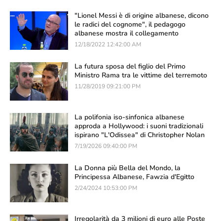
"Lionel Messi è di origine albanese, dicono
le radici del cognome", il pedagogo
albanese mostra il collegamento
12/18/2022 12:42:00 AM
La futura sposa del figlio del Primo
Ministro Rama tra le vittime del terremoto
11/28/2019 09:21:00 PM
La polifonia iso-sinfonica albanese
approda a Hollywood: i suoni tradizionali
ispirano "L'Odissea" di Christopher Nolan
7/19/2026 09:40:00 PM
La Donna più Bella del Mondo, la
Principessa Albanese, Fawzia d'Egitto
2/24/2024 10:53:00 PM
Irregolarità da 3 milioni di euro alle Poste