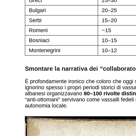
Greci
25–30
Bulgari
20–25
Serbi
15–20
Romeni
~15
Bosniaci
10–15
Montenegrini
10–12
Smontare la narrativa dei “collaborato
È profondamente ironico che coloro che oggi s
ignorino spesso i propri periodi storici di vass
albanesi organizzavano
80–100 rivolte distin
“anti-ottomani” servivano come vassalli fedel
autonomia locale.