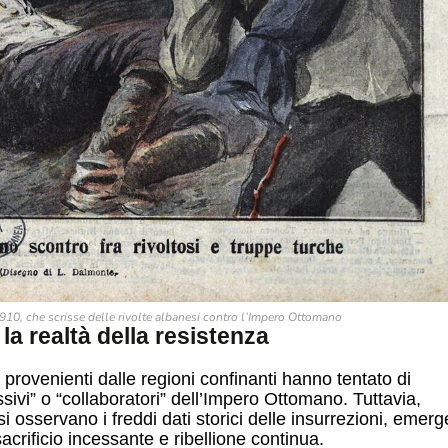
1910, che scrisse delle rivolte albanesi contro l’Impero Ottomano
la realtà della resistenza
provenienti dalle regioni confinanti hanno tentato di
sivi” o “collaboratori” dell’Impero Ottomano. Tuttavia,
si osservano i freddi dati storici delle insurrezioni, emerg
rificio incessante e ribellione continua.