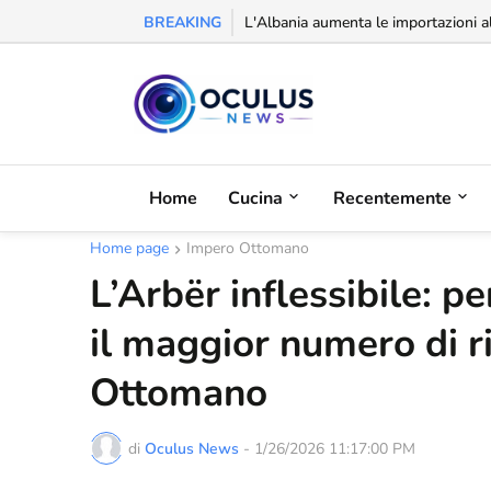
BREAKING
L'Albania aumenta le importazioni al
Home
Cucina
Recentemente
Home page
Impero Ottomano
L’Arbër inflessibile: p
il maggior numero di r
Ottomano
di
Oculus News
-
1/26/2026 11:17:00 PM