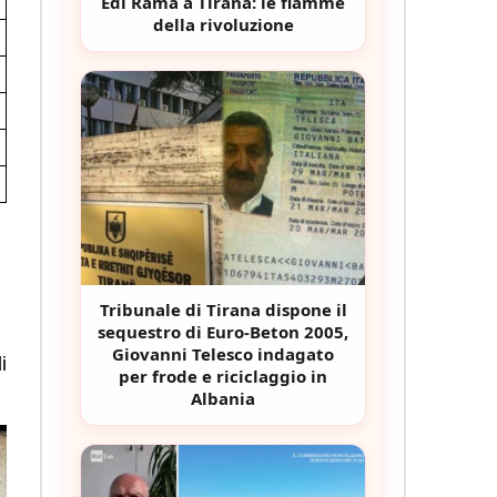
Edi Rama a Tirana: le fiamme
della rivoluzione
Tribunale di Tirana dispone il
sequestro di Euro-Beton 2005,
Giovanni Telesco indagato
i
per frode e riciclaggio in
Albania