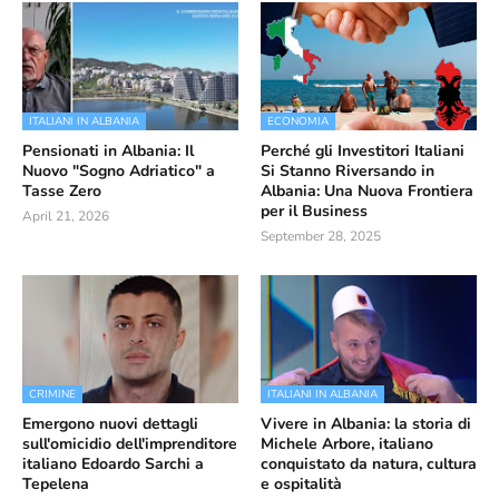
ITALIANI IN ALBANIA
ECONOMIA
Pensionati in Albania: Il
Perché gli Investitori Italiani
Nuovo "Sogno Adriatico" a
Si Stanno Riversando in
Tasse Zero
Albania: Una Nuova Frontiera
per il Business
April 21, 2026
September 28, 2025
CRIMINE
ITALIANI IN ALBANIA
Emergono nuovi dettagli
Vivere in Albania: la storia di
sull'omicidio dell'imprenditore
Michele Arbore, italiano
italiano Edoardo Sarchi a
conquistato da natura, cultura
Tepelena
e ospitalità