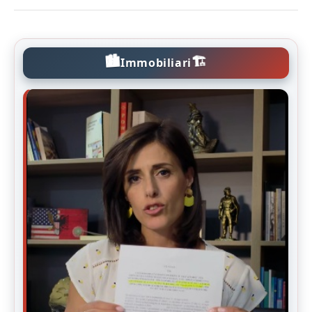
🏙️
🏗️
Immobiliari