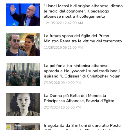
"Lionel Messi è di origine albanese, dicono
le radici del cognome", il pedagogo
albanese mostra il collegamento
12/18/2022 12:42:00 AM
La futura sposa del figlio del Primo
Ministro Rama tra le vittime del terremoto
11/28/2019 09:21:00 PM
La polifonia iso-sinfonica albanese
approda a Hollywood: i suoni tradizionali
ispirano "L'Odissea" di Christopher Nolan
7/19/2026 09:40:00 PM
La Donna più Bella del Mondo, la
Principessa Albanese, Fawzia d'Egitto
2/24/2024 10:53:00 PM
Irregolarità da 3 milioni di euro alle Poste