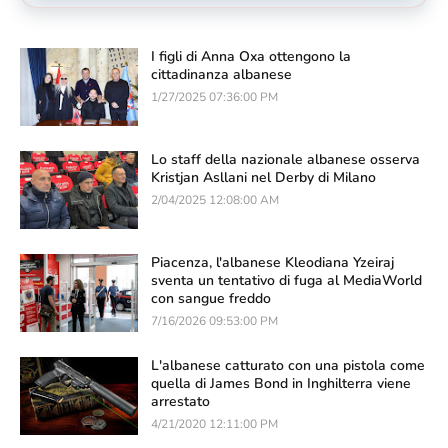
I figli di Anna Oxa ottengono la
cittadinanza albanese
1/27/2025 07:36:00 PM
Lo staff della nazionale albanese osserva
Kristjan Asllani nel Derby di Milano
2/04/2025 12:08:00 AM
Piacenza, l'albanese Kleodiana Yzeiraj
sventa un tentativo di fuga al MediaWorld
con sangue freddo
7/16/2026 09:53:00 PM
L'albanese catturato con una pistola come
quella di James Bond in Inghilterra viene
arrestato
4/21/2020 12:11:00 PM