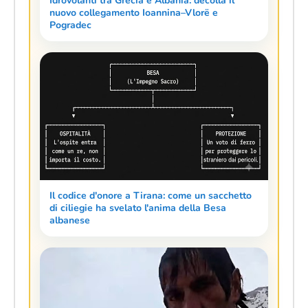
Idrovolanti tra Grecia e Albania: decolla il
nuovo collegamento Ioannina–Vlorë e
Pogradec
Il codice d'onore a Tirana: come un sacchetto
di ciliegie ha svelato l'anima della Besa
albanese