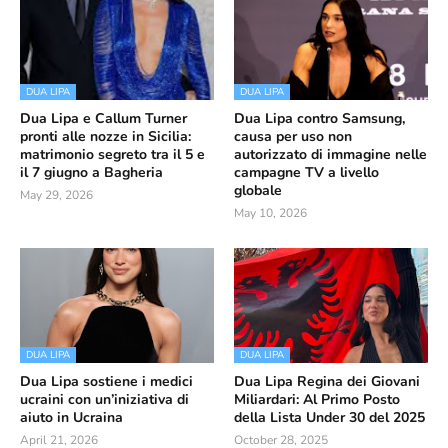
DUA LIPA
DUA LIPA
Dua Lipa e Callum Turner
Dua Lipa contro Samsung,
pronti alle nozze in Sicilia:
causa per uso non
matrimonio segreto tra il 5 e
autorizzato di immagine nelle
il 7 giugno a Bagheria
campagne TV a livello
globale
May 29, 2026
May 10, 2026
DUA LIPA
DUA LIPA
Dua Lipa sostiene i medici
Dua Lipa Regina dei Giovani
ucraini con un’iniziativa di
Miliardari: Al Primo Posto
aiuto in Ucraina
della Lista Under 30 del 2025
April 21, 2026
October 28, 2025