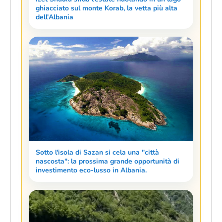
ghiacciato sul monte Korab, la vetta più alta
dell'Albania
Sotto l'isola di Sazan si cela una "città
nascosta": la prossima grande opportunità di
investimento eco-lusso in Albania.