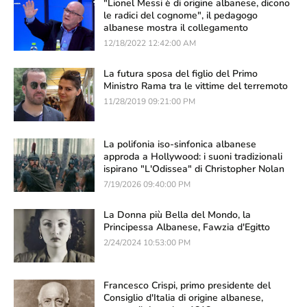
"Lionel Messi è di origine albanese, dicono
le radici del cognome", il pedagogo
albanese mostra il collegamento
12/18/2022 12:42:00 AM
La futura sposa del figlio del Primo
Ministro Rama tra le vittime del terremoto
11/28/2019 09:21:00 PM
La polifonia iso-sinfonica albanese
approda a Hollywood: i suoni tradizionali
ispirano "L'Odissea" di Christopher Nolan
7/19/2026 09:40:00 PM
La Donna più Bella del Mondo, la
Principessa Albanese, Fawzia d'Egitto
2/24/2024 10:53:00 PM
Francesco Crispi, primo presidente del
Consiglio d'Italia di origine albanese,