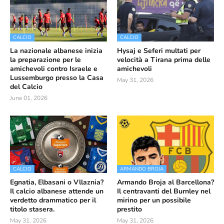
CALCIO
CALCIO
La nazionale albanese inizia
Hysaj e Seferi multati per
la preparazione per le
velocità a Tirana prima delle
amichevoli contro Israele e
amichevoli
Lussemburgo presso la Casa
May 31, 2026
del Calcio
June 01, 2026
CALCIO
ARMANDO BROJA
Egnatia, Elbasani o Vllaznia?
Armando Broja al Barcellona?
Il calcio albanese attende un
Il centravanti del Burnley nel
verdetto drammatico per il
mirino per un possibile
titolo stasera.
prestito
May 31, 2026
May 31, 2026