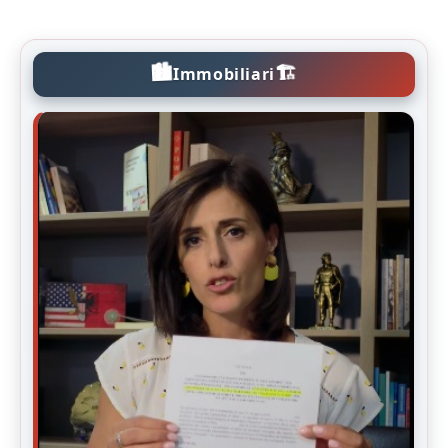
🏙️
🏗️
Immobiliari