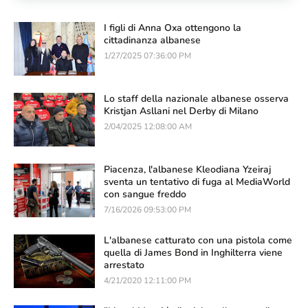
I figli di Anna Oxa ottengono la
cittadinanza albanese
1/27/2025 07:36:00 PM
Lo staff della nazionale albanese osserva
Kristjan Asllani nel Derby di Milano
2/04/2025 12:08:00 AM
Piacenza, l'albanese Kleodiana Yzeiraj
sventa un tentativo di fuga al MediaWorld
con sangue freddo
7/16/2026 09:53:00 PM
L'albanese catturato con una pistola come
quella di James Bond in Inghilterra viene
arrestato
4/21/2020 12:11:00 PM