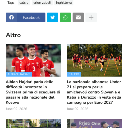
Tags
calcio
erion zabeli
Inghilterra
Facebook
Altro
ALBIAN HAJDARI
CALCIO
Albian Hajdari parla delle
La nazionale albanese Under
difficoltà incontrate in
21 si prepara per le
Svizzera prima di scegliere di
amichevoli contro Slovenia e
passare alla nazionale del
Italia a Durazzo in vista della
Kosovo
campagna per Euro 2027
June 02, 2026
June 02, 2026