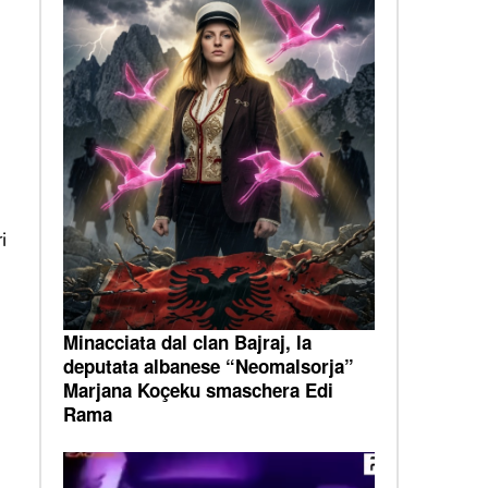
i
Minacciata dal clan Bajraj, la
deputata albanese “Neomalsorja”
Marjana Koçeku smaschera Edi
Rama