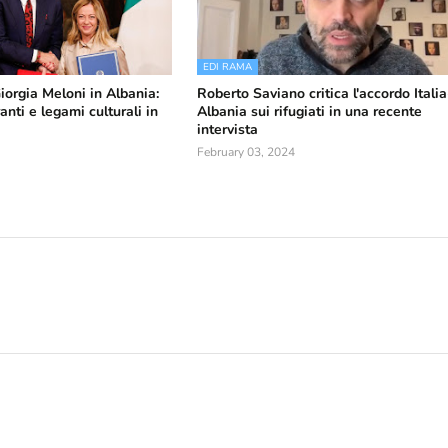
EDI RAMA
Giorgia Meloni in Albania:
Roberto Saviano critica l'accordo Italia
ranti e legami culturali in
Albania sui rifugiati in una recente
intervista
February 03, 2024