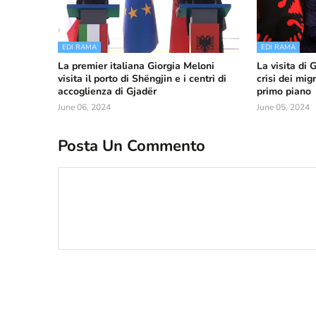
EDI RAMA
EDI RAMA
La premier italiana Giorgia Meloni
La visita di 
visita il porto di Shëngjin e i centri di
crisi dei mig
accoglienza di Gjadër
primo piano
June 06, 2024
June 05, 2024
Posta Un Commento