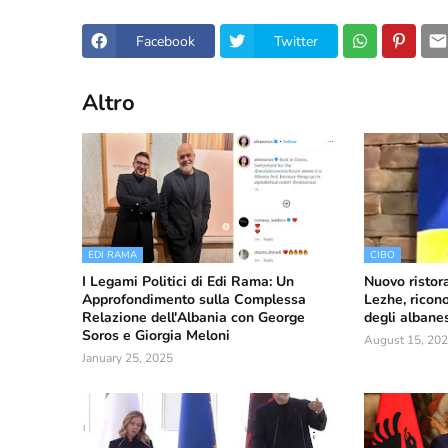
Facebook
Twitter
Altro
EDI RAMA
CIBO
I Legami Politici di Edi Rama: Un
Nuovo ristor
Approfondimento sulla Complessa
Lezhe, ricon
Relazione dell'Albania con George
degli albanesi
Soros e Giorgia Meloni
August 15, 20
January 25, 2025