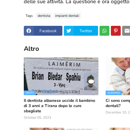
delle sue attività. La questione è ora oggetto
Tags
dentista
impianti dentali
Facebook
Twitter
Altro
DENTI
ALBANIA
Il dentista albanese uccide il bambino
Ci sono comp
di 3 anni a Tirana dopo le cure
dentali?
sbagliate
December 10, 
October 05, 2023