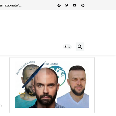
rnazionale"...
0