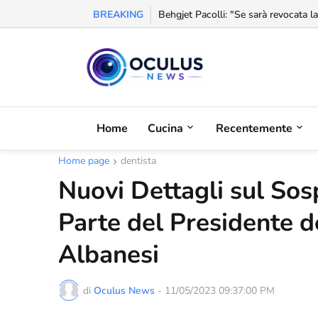
BREAKING
Behgjet Pacolli: "Se sarà revocata l
Home
Cucina
Recentemente
Home page
dentista
Nuovi Dettagli sul Sos
Parte del Presidente de
Albanesi
di
Oculus News
-
11/05/2023 09:37:00 PM