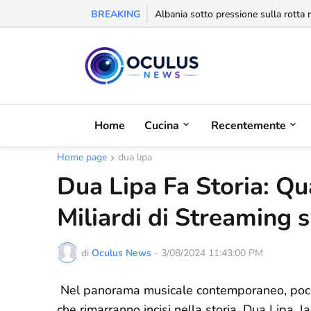
BREAKING
Behgjet Pacolli: "Se sarà revocata l
Home
Cucina
Recentemente
Home page
dua lipa
Dua Lipa Fa Storia: Qua
Miliardi di Streaming s
di
Oculus News
-
3/08/2024 11:43:00 PM
Nel panorama musicale contemporaneo, pochi a
che rimarranno incisi nella storia. Dua Lipa,