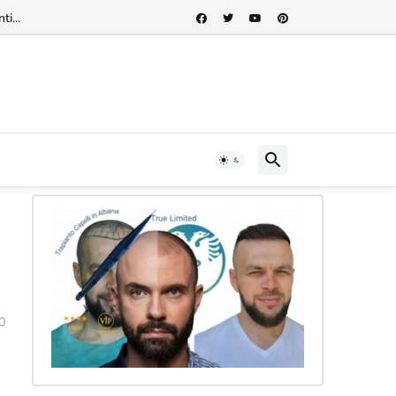
rnazionale"...
0