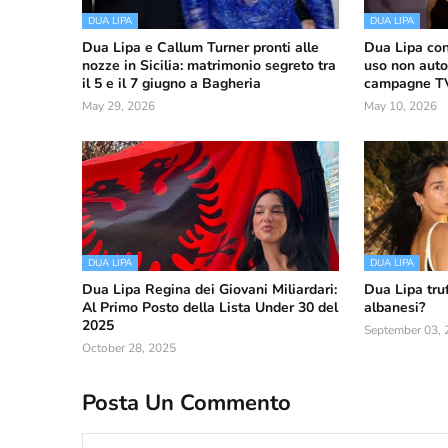
DUA LIPA
DUA LIPA
Dua Lipa e Callum Turner pronti alle
Dua Lipa con
nozze in Sicilia: matrimonio segreto tra
uso non auto
il 5 e il 7 giugno a Bagheria
campagne TV 
May 29, 2026
May 10, 2026
DUA LIPA
DUA LIPA
Dua Lipa Regina dei Giovani Miliardari:
Dua Lipa truf
Al Primo Posto della Lista Under 30 del
albanesi?
2025
September 03, 
October 28, 2025
Posta Un Commento