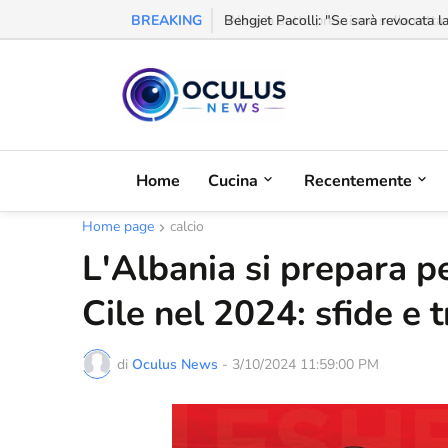
BREAKING
Behgjet Pacolli: "Se sarà revocata l
Home
Cucina
Recentemente
Home page
calcio
L'Albania si prepara pe
Cile nel 2024: sfide e t
di
Oculus News
-
3/10/2024 11:59:00 PM