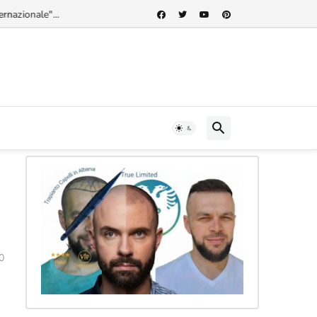
rnazionale"...
0