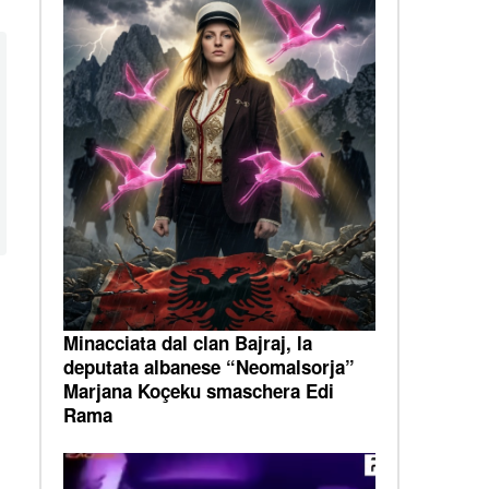
Minacciata dal clan Bajraj, la
deputata albanese “Neomalsorja”
Marjana Koçeku smaschera Edi
a
Rama