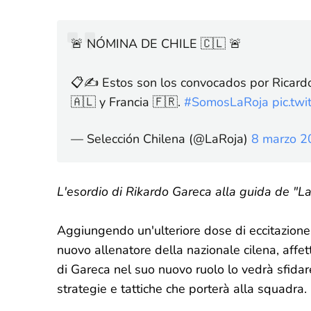
🚨 NÓMINA DE CHILE 🇨🇱 🚨
📋✍️ Estos son los convocados por Ricard
🇦🇱 y Francia 🇫🇷.
#SomosLaRoja
pic.tw
— Selección Chilena (@LaRoja)
8 marzo 2
L'esordio di Rikardo Gareca alla guida de "L
Aggiungendo un'ulteriore dose di eccitazione
nuovo allenatore della nazionale cilena, aff
di Gareca nel suo nuovo ruolo lo vedrà sfidare 
strategie e tattiche che porterà alla squadra.