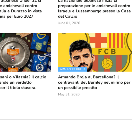
 albanese Under 21 si
La nazionale albanese inizia la
le amichevoli contro
preparazione per le amichevoli contro
alia a Durazzo in vista
Israele e Lussemburgo presso la Casa
gna per Euro 2027
del Calcio
June 01, 2026
ARMANDO BROJA
sani o Vllaznia? Il calcio
Armando Broja al Barcellona? Il
ende un verdetto
centravanti del Burnley nel mirino per
r il titolo stasera.
un possibile prestito
May 31, 2026