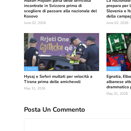
Albian Hajdari parla delle difficoltà
La nazionale
incontrate in Svizzera prima di
prepara per 
scegliere di passare alla nazionale del
Slovenia e It
Kosovo
della campa
June 02, 2026
June 02, 2026
CALCIO
CALCIO
Hysaj e Seferi multati per velocità a
Egnatia, Elba
Tirana prima delle amichevoli
albanese att
drammatico pe
May 31, 2026
May 31, 2026
Posta Un Commento