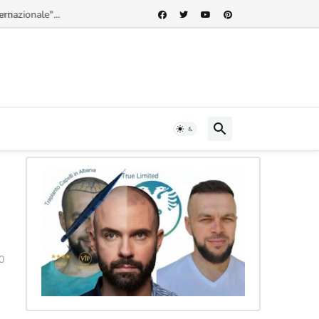
rnazionale"...
0