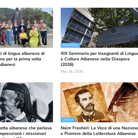
DIASPORA
i di lingua albanese di
XIX Seminario per Insegnanti di Lingu
no per la prima volta
e Cultura Albanese nella Diaspora
Albanesi
(2026)
May 26, 2026
LINGUA
glotta albanese che parlava
Naim Frashëri: La Voce di una Nazion
impressionò i missionari
e Pioniere della Letteratura Albanese