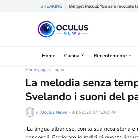
BREAKING
Behgjet Pacolli: "Se sarà revocata l
Home
Cucina
Recentemente
Home page
lingua
La melodia senza temp
Svelando i suoni del p
di
Oculus News
-
3/10/2024 07:48:00 PM
La lingua albanese, con la sua ricca storia e 
per secoli. Esplorare le radici di questa lingu