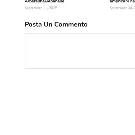
Arbëreshe/Albanese
americani neg
September 11, 2025
September 04, 
Posta Un Commento