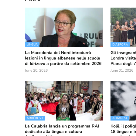
LINGUA
DIASPORA
La Macedonia del Nord introdurrà
Gli insegnant
lezioni in lingua albanese nelle scuole
Londra visita
di Idrizovo a partire da settembre 2026
Piana degli 
June 20, 2026
June 01, 2026
ARBËRESH
ALBANESI
La Calabria lancia un programma RAI
Kolë, il poli
dedicato alla lingua e cultura
18 lingue e 