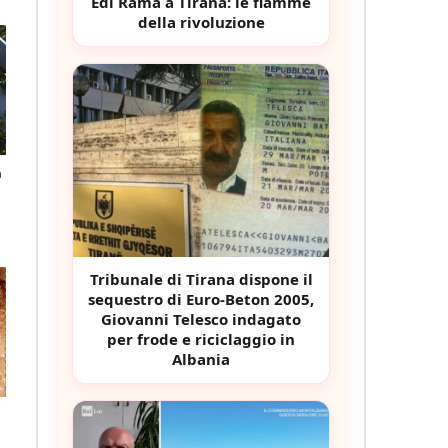
Edi Rama a Tirana: le fiamme
della rivoluzione
a
Tribunale di Tirana dispone il
sequestro di Euro-Beton 2005,
Giovanni Telesco indagato
per frode e riciclaggio in
Albania
e