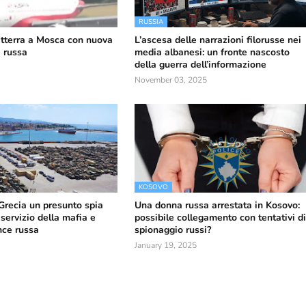
RUSSIA
atterra a Mosca con nuova
L’ascesa delle narrazioni filorusse nei
e russa
media albanesi: un fronte nascosto
della guerra dell’informazione
November 03, 2025
KOSOVO
 Grecia un presunto spia
Una donna russa arrestata in Kosovo:
servizio della mafia e
possibile collegamento con tentativi d
ence russa
spionaggio russi?
January 19, 2025