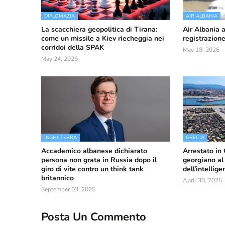
DIPLOMAZIA
AIR ALBANIA
La scacchiera geopolitica di Tirana:
Air Albania 
come un missile a Kiev riecheggia nei
registrazion
corridoi della SPAK
May 18, 2026
May 24, 2026
INGHILTERRA
GRECIA
Accademico albanese dichiarato
Arrestato in
persona non grata in Russia dopo il
georgiano al 
giro di vite contro un think tank
dell’intellig
britannico
April 30, 2025
September 03, 2025
Posta Un Commento