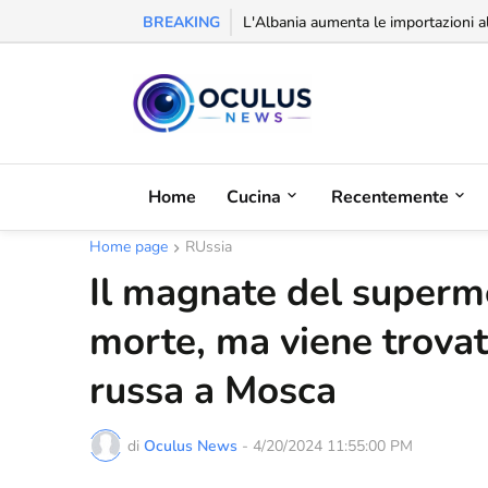
BREAKING
Riconoscimento alla balcanica: la Se
L'Albania aumenta le importazioni a
Home
Cucina
Recentemente
Home page
RUssia
Il magnate del superm
morte, ma viene trova
russa a Mosca
di
Oculus News
-
4/20/2024 11:55:00 PM