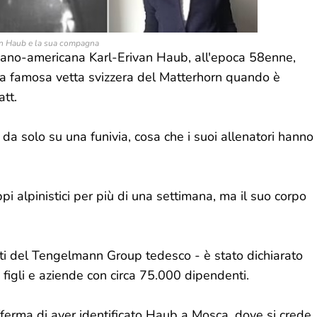
an Haub e la sua compagna
ermano-americana Karl-Erivan Haub, all'epoca 58enne,
lla famosa vetta svizzera del Matterhorn quando è
tt.
 da solo su una funivia, cosa che i suoi allenatori hanno
pi alpinistici per più di una settimana, ma il suo corpo
ti del Tengelmann Group tedesco - è stato dichiarato
 figli e aziende con circa 75.000 dipendenti.
ferma di aver identificato Haub a Mosca, dove si crede