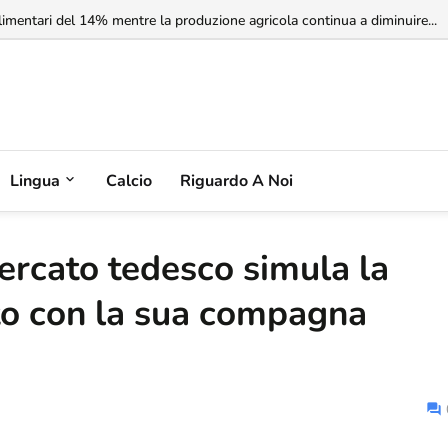
rbia non riconosce il Kosovo, ma l'Albania potrebbe riconoscere la Serbia
limentari del 14% mentre la produzione agricola continua a diminuire...
Lingua
Calcio
Riguardo A Noi
ercato tedesco simula la
to con la sua compagna