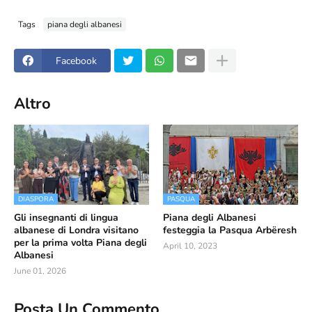
Tags
piana degli albanesi
Facebook
Altro
DIASPORA
PASQUA
Gli insegnanti di lingua
Piana degli Albanesi
albanese di Londra visitano
festeggia la Pasqua Arbëresh
per la prima volta Piana degli
April 10, 2023
Albanesi
June 01, 2026
Posta Un Commento