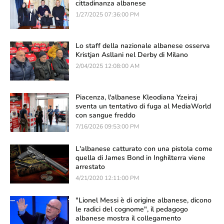
cittadinanza albanese
1/27/2025 07:36:00 PM
Lo staff della nazionale albanese osserva
Kristjan Asllani nel Derby di Milano
2/04/2025 12:08:00 AM
Piacenza, l'albanese Kleodiana Yzeiraj
sventa un tentativo di fuga al MediaWorld
con sangue freddo
7/16/2026 09:53:00 PM
L'albanese catturato con una pistola come
quella di James Bond in Inghilterra viene
arrestato
4/21/2020 12:11:00 PM
"Lionel Messi è di origine albanese, dicono
le radici del cognome", il pedagogo
albanese mostra il collegamento