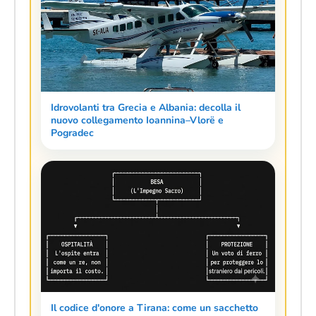
Idrovolanti tra Grecia e Albania: decolla il
nuovo collegamento Ioannina–Vlorë e
Pogradec
Il codice d'onore a Tirana: come un sacchetto