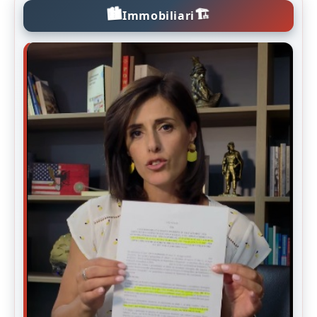
🏙️
🏗️
Immobiliari