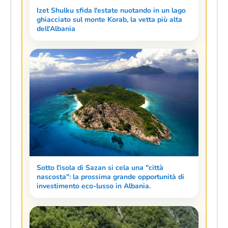
Izet Shulku sfida l'estate nuotando in un lago
ghiacciato sul monte Korab, la vetta più alta
dell'Albania
Sotto l'isola di Sazan si cela una "città
nascosta": la prossima grande opportunità di
investimento eco-lusso in Albania.