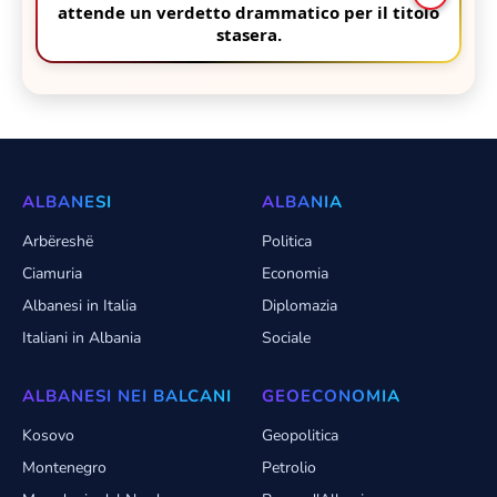
attende un verdetto drammatico per il titolo
stasera.
ALBANESI
ALBANIA
Arbëreshë
Politica
Ciamuria
Economia
Albanesi in Italia
Diplomazia
Italiani in Albania
Sociale
ALBANESI NEI BALCANI
GEOECONOMIA
Kosovo
Geopolitica
Montenegro
Petrolio