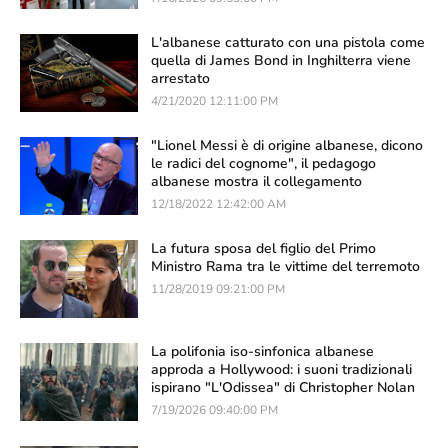
L'albanese catturato con una pistola come
quella di James Bond in Inghilterra viene
arrestato
4/21/2020 12:11:00 PM
"Lionel Messi è di origine albanese, dicono
le radici del cognome", il pedagogo
albanese mostra il collegamento
12/18/2022 12:42:00 AM
La futura sposa del figlio del Primo
Ministro Rama tra le vittime del terremoto
11/28/2019 09:21:00 PM
La polifonia iso-sinfonica albanese
approda a Hollywood: i suoni tradizionali
ispirano "L'Odissea" di Christopher Nolan
7/19/2026 09:40:00 PM