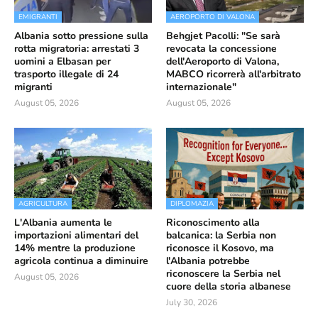
EMIGRANTI
AEROPORTO DI VALONA
Albania sotto pressione sulla
Behgjet Pacolli: "Se sarà
rotta migratoria: arrestati 3
revocata la concessione
uomini a Elbasan per
dell'Aeroporto di Valona,
trasporto illegale di 24
MABCO ricorrerà all'arbitrato
migranti
internazionale"
August 05, 2026
August 05, 2026
AGRICULTURA
DIPLOMAZIA
L'Albania aumenta le
Riconoscimento alla
importazioni alimentari del
balcanica: la Serbia non
14% mentre la produzione
riconosce il Kosovo, ma
agricola continua a diminuire
l'Albania potrebbe
riconoscere la Serbia nel
August 05, 2026
cuore della storia albanese
July 30, 2026