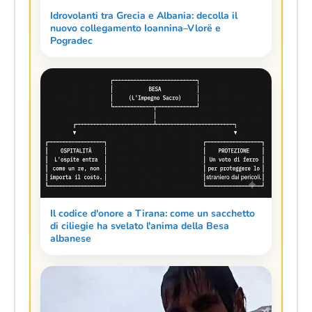
Idrovolanti tra Grecia e Albania: decolla il
nuovo collegamento Ioannina–Vlorë e
Pogradec
Il codice d'onore a Tirana: come un sacchetto
di ciliegie ha svelato l'anima della Besa
albanese