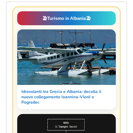
🏖️
Turismo in Albania
🏖️
Idrovolanti tra Grecia e Albania: decolla il
nuovo collegamento Ioannina–Vlorë e
Pogradec