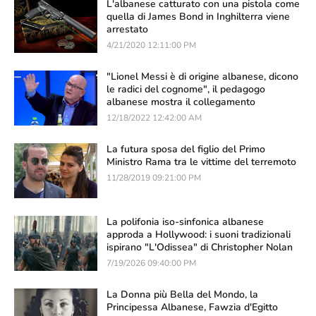
L'albanese catturato con una pistola come
quella di James Bond in Inghilterra viene
arrestato
4/21/2020 12:11:00 PM
"Lionel Messi è di origine albanese, dicono
le radici del cognome", il pedagogo
albanese mostra il collegamento
12/18/2022 12:42:00 AM
La futura sposa del figlio del Primo
Ministro Rama tra le vittime del terremoto
11/28/2019 09:21:00 PM
La polifonia iso-sinfonica albanese
approda a Hollywood: i suoni tradizionali
ispirano "L'Odissea" di Christopher Nolan
7/19/2026 09:40:00 PM
La Donna più Bella del Mondo, la
Principessa Albanese, Fawzia d'Egitto