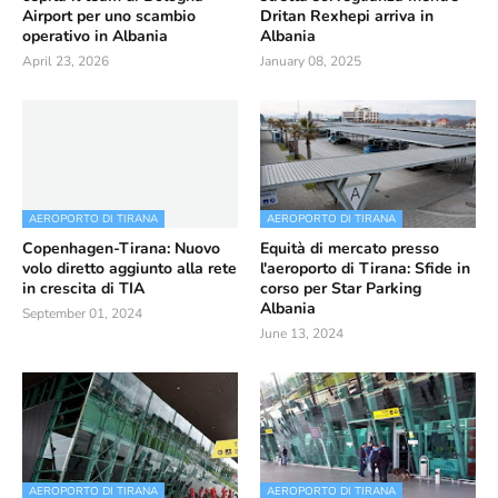
Airport per uno scambio
Dritan Rexhepi arriva in
operativo in Albania
Albania
April 23, 2026
January 08, 2025
AEROPORTO DI TIRANA
AEROPORTO DI TIRANA
Copenhagen-Tirana: Nuovo
Equità di mercato presso
volo diretto aggiunto alla rete
l'aeroporto di Tirana: Sfide in
in crescita di TIA
corso per Star Parking
Albania
September 01, 2024
June 13, 2024
AEROPORTO DI TIRANA
AEROPORTO DI TIRANA