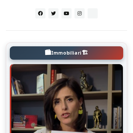
🏙️
🏗️
Immobiliari