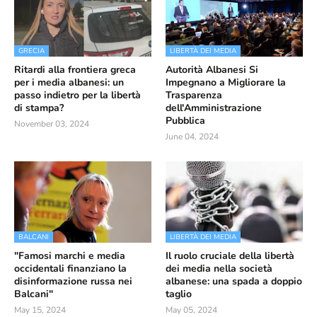
GRECIA
LIBERTÀ DEI MEDIA
Ritardi alla frontiera greca
Autorità Albanesi Si
per i media albanesi: un
Impegnano a Migliorare la
passo indietro per la libertà
Trasparenza
di stampa?
dell'Amministrazione
Pubblica
November 03, 2024
June 04, 2024
BALCANI
LIBERTÀ DEI MEDIA
"Famosi marchi e media
Il ruolo cruciale della libertà
occidentali finanziano la
dei media nella società
disinformazione russa nei
albanese: una spada a doppio
Balcani"
taglio
May 15, 2024
May 05, 2024