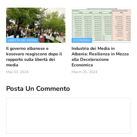
LIBERTÀ DEI MEDIA
ECONOMIA
Il governo albanese e
Industria dei Media in
kosovaro reagiscono dopo il
Albania: Resilienza in Mezzo
rapporto sulla libertà dei
alla Decelerazione
media
Economica
May 03, 2024
March 25, 2024
Posta Un Commento