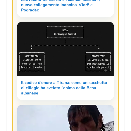
nuovo collegamento Ioannina–Vlorë e
Pogradec
Il codice d'onore a Tirana: come un sacchetto
di ciliegie ha svelato l'anima della Besa
albanese