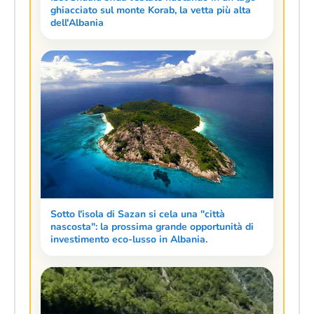
ghiacciato sul monte Korab, la vetta più alta
dell'Albania
Sotto l'isola di Sazan si cela una "città
nascosta": la prossima grande opportunità di
investimento eco-lusso in Albania.