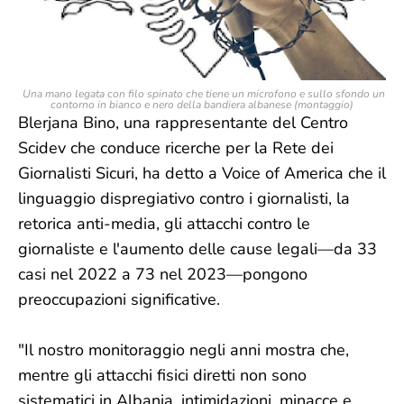
Una mano legata con filo spinato che tiene un microfono e sullo sfondo un
contorno in bianco e nero della bandiera albanese (montaggio)
Blerjana Bino, una rappresentante del Centro
Scidev che conduce ricerche per la Rete dei
Giornalisti Sicuri, ha detto a Voice of America che il
linguaggio dispregiativo contro i giornalisti, la
retorica anti-media, gli attacchi contro le
giornaliste e l'aumento delle cause legali—da 33
casi nel 2022 a 73 nel 2023—pongono
preoccupazioni significative.
"Il nostro monitoraggio negli anni mostra che,
mentre gli attacchi fisici diretti non sono
sistematici in Albania, intimidazioni, minacce e