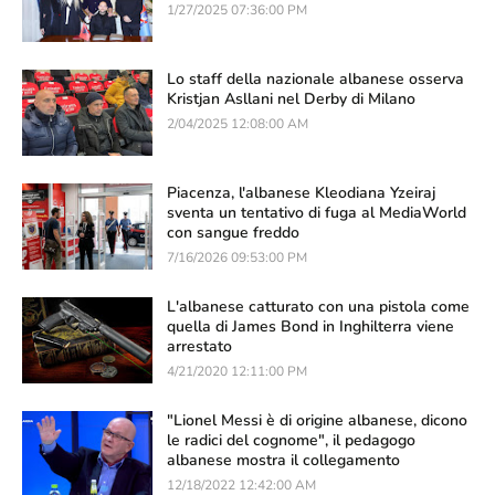
1/27/2025 07:36:00 PM
Lo staff della nazionale albanese osserva
Kristjan Asllani nel Derby di Milano
2/04/2025 12:08:00 AM
Piacenza, l'albanese Kleodiana Yzeiraj
sventa un tentativo di fuga al MediaWorld
con sangue freddo
7/16/2026 09:53:00 PM
L'albanese catturato con una pistola come
quella di James Bond in Inghilterra viene
arrestato
4/21/2020 12:11:00 PM
"Lionel Messi è di origine albanese, dicono
le radici del cognome", il pedagogo
albanese mostra il collegamento
12/18/2022 12:42:00 AM