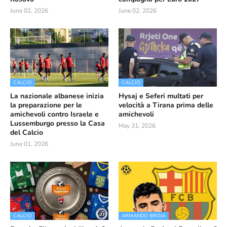
June 02, 2026
June 02, 2026
CALCIO
CALCIO
La nazionale albanese inizia
Hysaj e Seferi multati per
la preparazione per le
velocità a Tirana prima delle
amichevoli contro Israele e
amichevoli
Lussemburgo presso la Casa
May 31, 2026
del Calcio
June 01, 2026
CALCIO
ARMANDO BROJA