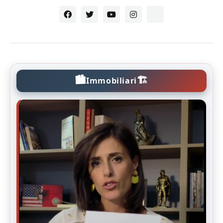
🏙️
🏗️
Immobiliari