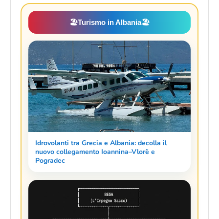
🏖️
Turismo in Albania
🏖️
Idrovolanti tra Grecia e Albania: decolla il
nuovo collegamento Ioannina–Vlorë e
Pogradec