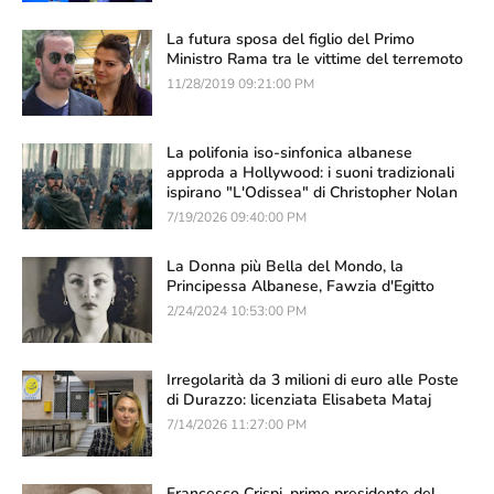
La futura sposa del figlio del Primo
Ministro Rama tra le vittime del terremoto
11/28/2019 09:21:00 PM
La polifonia iso-sinfonica albanese
approda a Hollywood: i suoni tradizionali
ispirano "L'Odissea" di Christopher Nolan
7/19/2026 09:40:00 PM
La Donna più Bella del Mondo, la
Principessa Albanese, Fawzia d'Egitto
2/24/2024 10:53:00 PM
Irregolarità da 3 milioni di euro alle Poste
di Durazzo: licenziata Elisabeta Mataj
7/14/2026 11:27:00 PM
Francesco Crispi, primo presidente del