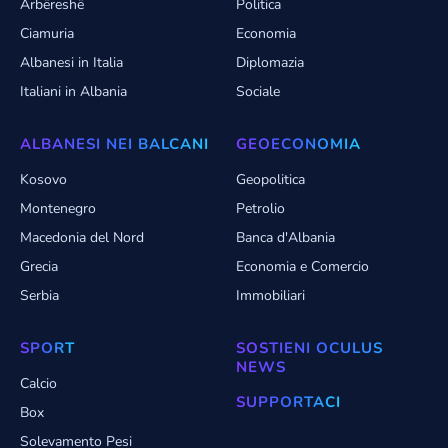
Arbëreshë
Politica
Ciamuria
Economia
Albanesi in Italia
Diplomazia
Italiani in Albania
Sociale
ALBANESI NEI BALCANI
GEOECONOMIA
Kosovo
Geopolitica
Montenegro
Petrolio
Macedonia del Nord
Banca d'Albania
Grecia
Economia e Comercio
Serbia
Immobiliari
SPORT
SOSTIENI OCULUS
NEWS
Calcio
SUPPORTACI
Box
Solevamento Pesi