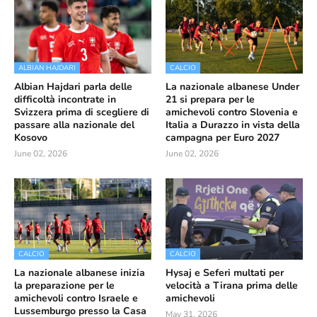
ALBIAN HAJDARI
CALCIO
Albian Hajdari parla delle
La nazionale albanese Under
difficoltà incontrate in
21 si prepara per le
Svizzera prima di scegliere di
amichevoli contro Slovenia e
passare alla nazionale del
Italia a Durazzo in vista della
Kosovo
campagna per Euro 2027
June 02, 2026
June 02, 2026
CALCIO
CALCIO
La nazionale albanese inizia
Hysaj e Seferi multati per
la preparazione per le
velocità a Tirana prima delle
amichevoli contro Israele e
amichevoli
Lussemburgo presso la Casa
May 31, 2026