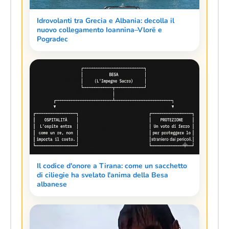
Idrovolanti tra Grecia e Albania: decolla il
nuovo collegamento Ioannina–Vlorë e
Pogradec
Il codice d'onore a Tirana: come un sacchetto
di ciliegie ha svelato l'anima della Besa
albanese