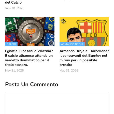
del Calcio
June 01, 2026
CALCIO
ARMANDO BROJA
Egnatia, Elbasani o Vllaznia?
Armando Broja al Barcellona?
Il calcio albanese attende un
Il centravanti del Burnley nel
verdetto drammatico per il
mirino per un possibile
titolo stasera.
prestito
May 31, 2026
May 31, 2026
Posta Un Commento