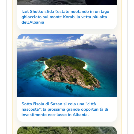
Izet Shulku sfida l'estate nuotando in un lago
ghiacciato sul monte Korab, la vetta più alta
dell'Albania
Sotto l'isola di Sazan si cela una "città
nascosta": la prossima grande opportunità di
investimento eco-lusso in Albania.