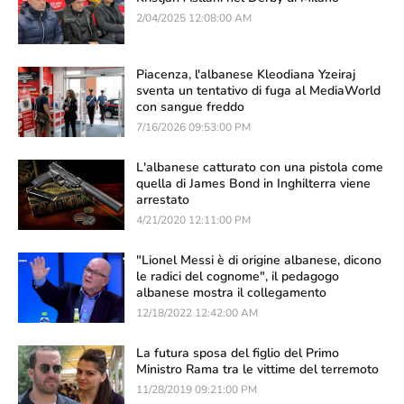
2/04/2025 12:08:00 AM
Piacenza, l'albanese Kleodiana Yzeiraj
sventa un tentativo di fuga al MediaWorld
con sangue freddo
7/16/2026 09:53:00 PM
L'albanese catturato con una pistola come
quella di James Bond in Inghilterra viene
arrestato
4/21/2020 12:11:00 PM
"Lionel Messi è di origine albanese, dicono
le radici del cognome", il pedagogo
albanese mostra il collegamento
12/18/2022 12:42:00 AM
La futura sposa del figlio del Primo
Ministro Rama tra le vittime del terremoto
11/28/2019 09:21:00 PM