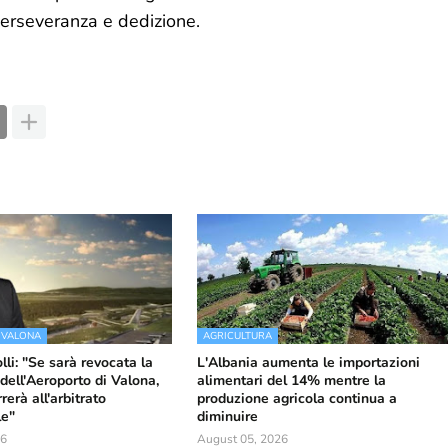
 perseveranza e dedizione.
 VALONA
AGRICULTURA
li: "Se sarà revocata la
L'Albania aumenta le importazioni
dell'Aeroporto di Valona,
alimentari del 14% mentre la
erà all'arbitrato
produzione agricola continua a
le"
diminuire
26
August 05, 2026