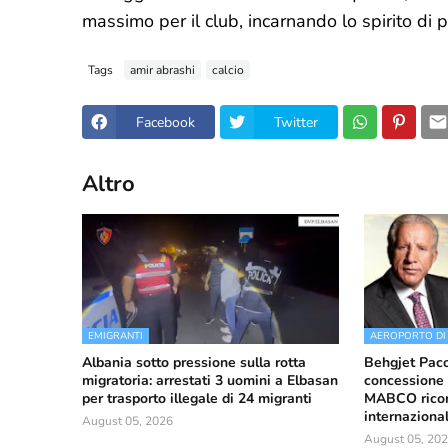
massimo per il club, incarnando lo spirito di
Tags
amir abrashi
calcio
Facebook
Twitter
Altro
EMIGRANTI
AEROPORTO DI
Albania sotto pressione sulla rotta
Behgjet Pacol
migratoria: arrestati 3 uomini a Elbasan
concessione 
per trasporto illegale di 24 migranti
MABCO ricorr
internaziona
August 05, 2026
August 05, 20