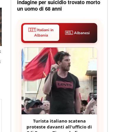
indagine per suicidio trovato morto
un uomo di 68 anni
🇮🇹 Italiani in
🇦🇱 Albanesi
Albania
:
i
Turista italiano scatena
proteste davanti all'ufficio di