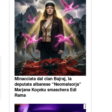
o
Minacciata dal clan Bajraj, la
deputata albanese “Neomalsorja”
Marjana Koçeku smaschera Edi
Rama