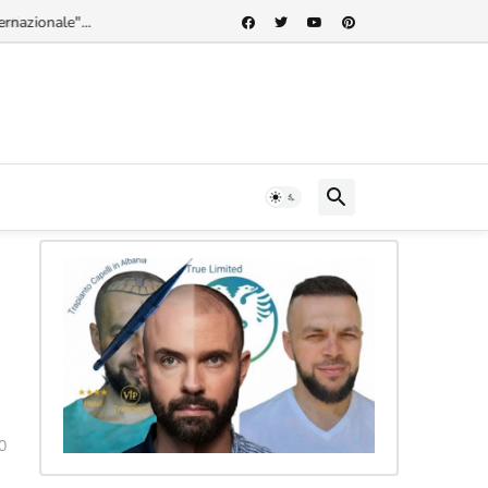
rnazionale"...
s
0