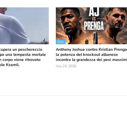
BOX
ecupera un peschereccio
Anthony Joshua contro Kristian Prenga
po una tempesta mortale
la potenza del knockout albanese
n corpo viene ritrovato
incontra la grandezza dei pesi massim
sole Ksamil.
July 23, 2026