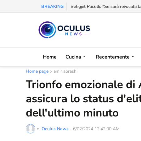
BREAKING
Behgjet Pacolli: "Se sarà revocata l
Home
Cucina
Recentemente
Home page
amir abrashi
Trionfo emozionale di
assicura lo status d'eli
dell'ultimo minuto
di
Oculus News
-
6/02/2024 12:42:00 AM