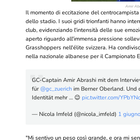
Amir Abra
Il momento di eccitazione del centrocampista
dello stadio. I suoi gridi trionfanti hanno inter
club, evidenziando l'intensità delle sue emozio
aperto riguardo all'immensa pressione sollev
Grasshoppers nell'élite svizzera. Ha condivis
nella nazionale albanese per il Campionato E
GC-Captain Amir Abrashi mit dem Intervi
für
@gc_zuerich
im Berner Oberland. Und d
Identität mehr … 😉
pic.twitter.com/YPbYN
— Nicola Imfeld (@nicola_imfeld)
1 giugn
"Mi sentivo un peso così grande, e ora mi sen