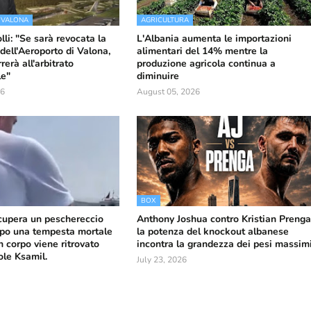
 VALONA
AGRICULTURA
li: "Se sarà revocata la
L'Albania aumenta le importazioni
dell'Aeroporto di Valona,
alimentari del 14% mentre la
erà all'arbitrato
produzione agricola continua a
le"
diminuire
26
August 05, 2026
BOX
ecupera un peschereccio
Anthony Joshua contro Kristian Prenga
po una tempesta mortale
la potenza del knockout albanese
n corpo viene ritrovato
incontra la grandezza dei pesi massim
sole Ksamil.
July 23, 2026