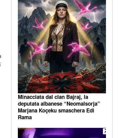
o
i
Minacciata dal clan Bajraj, la
deputata albanese “Neomalsorja”
Marjana Koçeku smaschera Edi
Rama