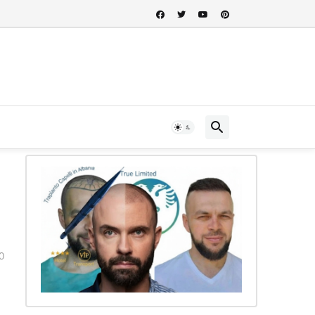
 nel cuore della storia albanese...
0