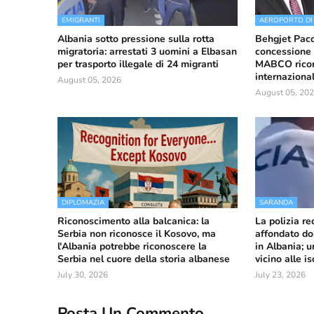
EMIGRANTI
AEROPORTO DI
Albania sotto pressione sulla rotta
Behgjet Pacol
migratoria: arrestati 3 uomini a Elbasan
concessione 
per trasporto illegale di 24 migranti
MABCO ricorr
internaziona
August 05, 2026
August 05, 20
DIPLOMAZIA
SARANDA
Riconoscimento alla balcanica: la
La polizia r
Serbia non riconosce il Kosovo, ma
affondato do
l'Albania potrebbe riconoscere la
in Albania; u
Serbia nel cuore della storia albanese
vicino alle i
July 30, 2026
July 23, 2026
Posta Un Commento