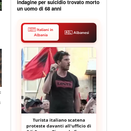
indagine per suicidio trovato morto
un uomo di 68 anni
🇮🇹 Italiani in
🇦🇱 Albanesi
Albania
:
i
Turista italiano scatena
proteste davanti all'ufficio di