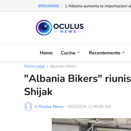
BREAKING
Riconoscimento alla balcanica: la Se
Home
Cucina
Recentemente
Home page
albanian bikers
"Albania Bikers" riunis
Shijak
di
Oculus News
-
6/02/2024 12:40:00 AM