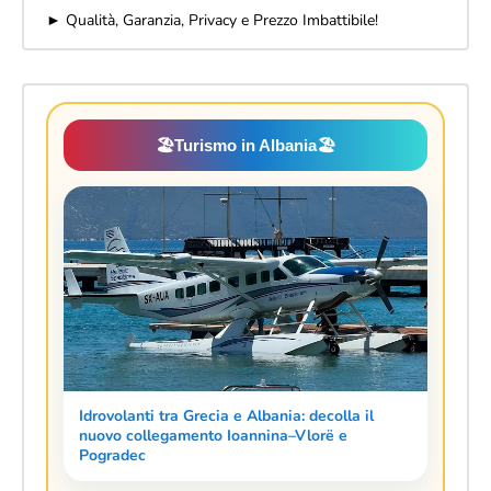
► Qualità, Garanzia, Privacy e Prezzo Imbattibile!
🏖️
Turismo in Albania
🏖️
Idrovolanti tra Grecia e Albania: decolla il
nuovo collegamento Ioannina–Vlorë e
Pogradec