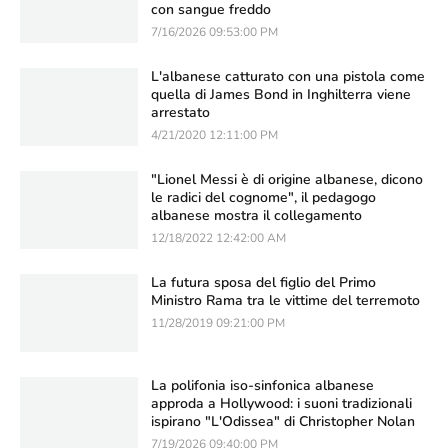
con sangue freddo
7/16/2026 09:53:00 PM
L'albanese catturato con una pistola come
quella di James Bond in Inghilterra viene
arrestato
4/21/2020 12:11:00 PM
"Lionel Messi è di origine albanese, dicono
le radici del cognome", il pedagogo
albanese mostra il collegamento
12/18/2022 12:42:00 AM
La futura sposa del figlio del Primo
Ministro Rama tra le vittime del terremoto
11/28/2019 09:21:00 PM
La polifonia iso-sinfonica albanese
approda a Hollywood: i suoni tradizionali
ispirano "L'Odissea" di Christopher Nolan
7/19/2026 09:40:00 PM