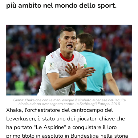
più ambito nel mondo dello sport.
Granit Xhaka che con le mani esegue il simbolo albanese dell'aquila
bicefala dopo aver segnato contro la Serbia agli Europei 2016
Xhaka, l'orchestratore del centrocampo del
Leverkusen, è stato uno dei giocatori chiave che
ha portato "Le Aspirine" a conquistare il loro
primo titolo in assoluto in Bundesliga nella storia