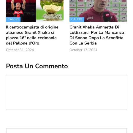
CALCIO
CALCIO
Il centrocampista di origine
Granit Xhaka Ammette Di
albanese Granit Xhaka si
Lottizzarsi Per La Mancanza
piazza 16° nella cerimonia
Di Sonno Dopo La Sconfitta
del Pallone d'Oro
Con La Serbia
October 31, 2024
October 17, 2024
Posta Un Commento