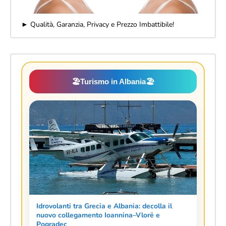
► Qualità, Garanzia, Privacy e Prezzo Imbattibile!
🏖️
Turismo in Albania
🏖️
Idrovolanti tra Grecia e Albania: decolla il
nuovo collegamento Ioannina–Vlorë e
Pogradec