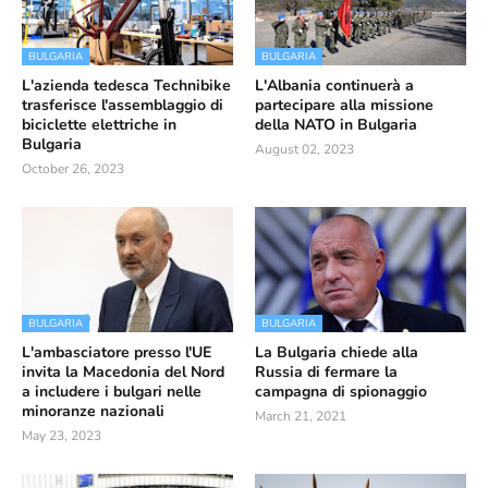
BULGARIA
BULGARIA
L'azienda tedesca Technibike
L'Albania continuerà a
trasferisce l'assemblaggio di
partecipare alla missione
biciclette elettriche in
della NATO in Bulgaria
Bulgaria
August 02, 2023
October 26, 2023
BULGARIA
BULGARIA
L'ambasciatore presso l'UE
La Bulgaria chiede alla
invita la Macedonia del Nord
Russia di fermare la
a includere i bulgari nelle
campagna di spionaggio
minoranze nazionali
March 21, 2021
May 23, 2023