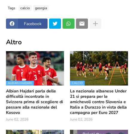
Tags
calcio
georgia
Facebook
Altro
ALBIAN HAJDARI
CALCIO
Albian Hajdari parla delle
La nazionale albanese Under
difficoltà incontrate in
21 si prepara per le
Svizzera prima di scegliere di
amichevoli contro Slovenia e
passare alla nazionale del
Italia a Durazzo in vista della
Kosovo
campagna per Euro 2027
June 02, 2026
June 02, 2026