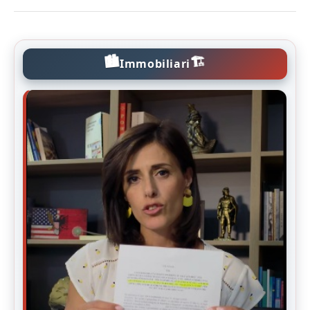
🏙️
🏗️
Immobiliari