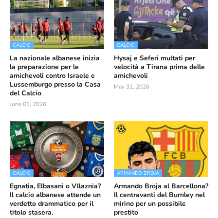
CALCIO
CALCIO
La nazionale albanese inizia
Hysaj e Seferi multati per
la preparazione per le
velocità a Tirana prima delle
amichevoli contro Israele e
amichevoli
Lussemburgo presso la Casa
May 31, 2026
del Calcio
June 01, 2026
CALCIO
ARMANDO BROJA
Egnatia, Elbasani o Vllaznia?
Armando Broja al Barcellona?
Il calcio albanese attende un
Il centravanti del Burnley nel
verdetto drammatico per il
mirino per un possibile
titolo stasera.
prestito