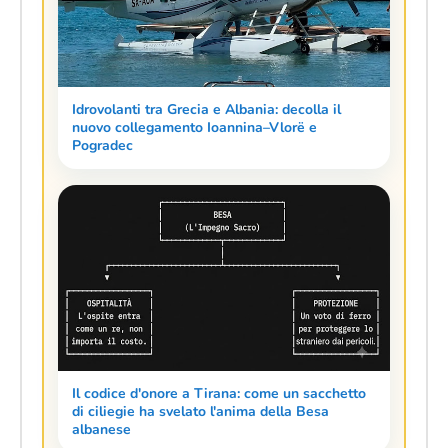
Idrovolanti tra Grecia e Albania: decolla il
nuovo collegamento Ioannina–Vlorë e
Pogradec
Il codice d'onore a Tirana: come un sacchetto
di ciliegie ha svelato l'anima della Besa
albanese