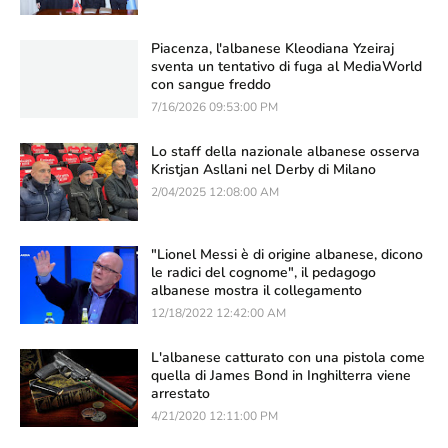
Piacenza, l'albanese Kleodiana Yzeiraj
sventa un tentativo di fuga al MediaWorld
con sangue freddo
7/16/2026 09:53:00 PM
Lo staff della nazionale albanese osserva
Kristjan Asllani nel Derby di Milano
2/04/2025 12:08:00 AM
"Lionel Messi è di origine albanese, dicono
le radici del cognome", il pedagogo
albanese mostra il collegamento
12/18/2022 12:42:00 AM
L'albanese catturato con una pistola come
quella di James Bond in Inghilterra viene
arrestato
4/21/2020 12:11:00 PM