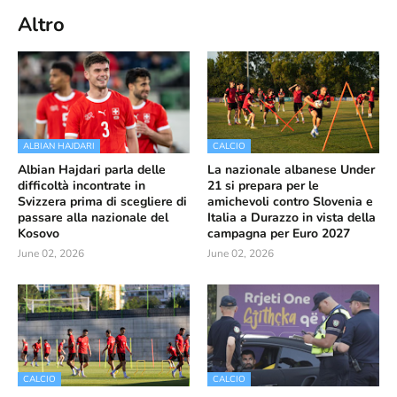
Altro
ALBIAN HAJDARI
CALCIO
Albian Hajdari parla delle
La nazionale albanese Under
difficoltà incontrate in
21 si prepara per le
Svizzera prima di scegliere di
amichevoli contro Slovenia e
passare alla nazionale del
Italia a Durazzo in vista della
Kosovo
campagna per Euro 2027
June 02, 2026
June 02, 2026
CALCIO
CALCIO