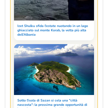
Izet Shulku sfida l'estate nuotando in un lago
ghiacciato sul monte Korab, la vetta più alta
dell'Albania
Sotto l'isola di Sazan si cela una "città
nascosta": la prossima grande opportunità di