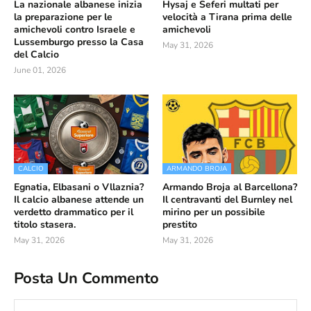
La nazionale albanese inizia
Hysaj e Seferi multati per
la preparazione per le
velocità a Tirana prima delle
amichevoli contro Israele e
amichevoli
Lussemburgo presso la Casa
May 31, 2026
del Calcio
June 01, 2026
CALCIO
ARMANDO BROJA
Egnatia, Elbasani o Vllaznia?
Armando Broja al Barcellona?
Il calcio albanese attende un
Il centravanti del Burnley nel
verdetto drammatico per il
mirino per un possibile
titolo stasera.
prestito
May 31, 2026
May 31, 2026
Posta Un Commento