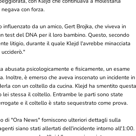
 peggiorata, con Klejd che continuava a molestarla
i negava con forza.
to influenzato da un amico, Gert Brojka, che viveva in
e un test del DNA per il loro bambino. Questo, secondo
cente litigio, durante il quale Klejd l'avrebbe minacciata
i ucciderò."
ata abusata psicologicamente e fisicamente, un esame
isa. Inoltre, è emerso che aveva inscenato un incidente in
derla con un coltello da cucina. Klejd ha smentito quest
lei stessa il coltello. Entrambe le parti sono state
terrogate e il coltello è stato sequestrato come prova.
o di "Ora News" forniscono ulteriori dettagli sulla
enti siano stati allertati dell'incidente intorno all'1:00.