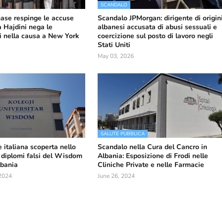
SCANDALO
ase respinge le accuse
Scandalo JPMorgan: dirigente di origin
 Hajdini nega le
albanesi accusata di abusi sessuali e
i nella causa a New York
coercizione sul posto di lavoro negli
Stati Uniti
May 03, 2026
SALUTE PUBBLICA
 italiana scoperta nello
Scandalo nella Cura del Cancro in
 diplomi falsi del Wisdom
Albania: Esposizione di Frodi nelle
lbania
Cliniche Private e nelle Farmacie
2024
June 26, 2024