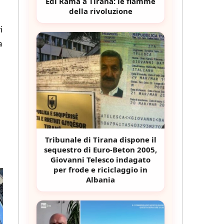
Edi Rama a Tirana: le fiamme
della rivoluzione
i
a
Tribunale di Tirana dispone il
sequestro di Euro-Beton 2005,
Giovanni Telesco indagato
per frode e riciclaggio in
Albania