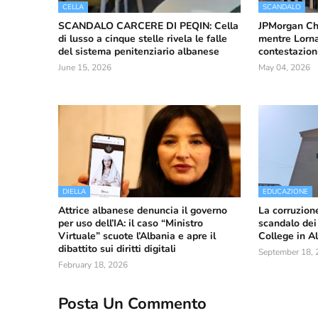
CELLA
SCANDALO
SCANDALO CARCERE DI PEQIN: Cella
JPMorgan Ch
di lusso a cinque stelle rivela le falle
mentre Lorna
del sistema penitenziario albanese
contestazion
June 15, 2026
May 04, 2026
DIELLA
EDUCAZIONE
Attrice albanese denuncia il governo
La corruzione
per uso dell’IA: il caso “Ministro
scandalo dei
Virtuale” scuote l’Albania e apre il
College in A
dibattito sui diritti digitali
September 18, 
February 18, 2026
Posta Un Commento