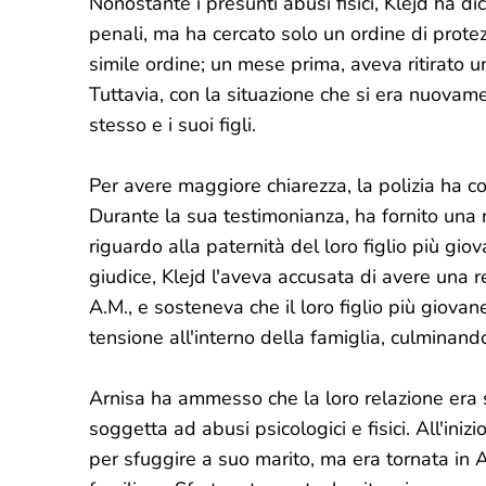
Nonostante i presunti abusi fisici, Klejd ha d
penali, ma ha cercato solo un ordine di prote
simile ordine; un mese prima, aveva ritirato un
Tuttavia, con la situazione che si era nuovame
stesso e i suoi figli.
Per avere maggiore chiarezza, la polizia ha co
Durante la sua testimonianza, ha fornito una 
riguardo alla paternità del loro figlio più giov
giudice, Klejd l'aveva accusata di avere una r
A.M., e sosteneva che il loro figlio più giov
tensione all'interno della famiglia, culminando
Arnisa ha ammesso che la loro relazione era 
soggetta ad abusi psicologici e fisici. All'iniz
per sfuggire a suo marito, ma era tornata in 