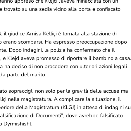
hanno appreso che Klejd l'aveva minacciata con un
e trovato su una sedia vicino alla porta e confiscato
l giudice Arnisa Këlliçi è tornata alla stazione di
glio erano scomparsi. Ha espresso preoccupazione dopo
nte. Dopo indagini, la polizia ha confermato che il
 e Klejd aveva promesso di riportare il bambino a casa
 ha deciso di non procedere con ulteriori azioni legali
a parte del marito.
to sopraccigli non solo per la gravità delle accuse ma
içi nella magistratura. A complicare la situazione, il
eriore della Magistratura (KLGJ) in attesa di indagini su
alsificazione di Documenti", dove avrebbe falsificato
o Dyrmishisht.