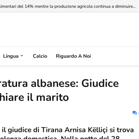
rbia non riconosce il Kosovo, ma l'Albania potrebbe riconoscere la Serbia
Lingua
Calcio
Riguardo A Noi
ratura albanese: Giudice
iare il marito
l giudice di Tirana Arnisa Këlliçi si trova
iolenza domestica. Nella notte del 28