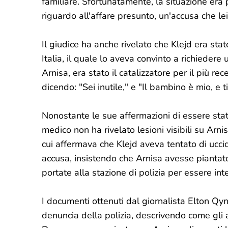
familiare. Sfortunatamente, la situazione era
riguardo all'affare presunto, un'accusa che le
Il giudice ha anche rivelato che Klejd era sta
Italia, il quale lo aveva convinto a richieder
Arnisa, era stato il catalizzatore per il più re
dicendo: "Sei inutile," e "Il bambino è mio, e t
Nonostante le sue affermazioni di essere st
medico non ha rivelato lesioni visibili su Arn
cui affermava che Klejd aveva tentato di ucci
accusa, insistendo che Arnisa avesse piantato 
portate alla stazione di polizia per essere in
I documenti ottenuti dal giornalista Elton Qyn
denuncia della polizia, descrivendo come gli ag