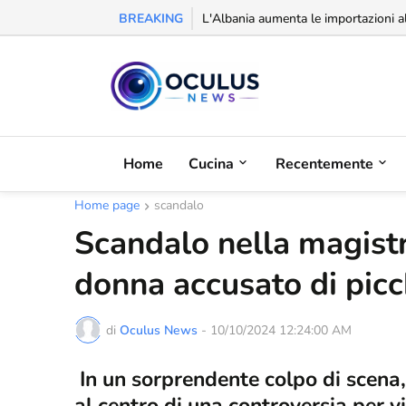
BREAKING
Riconoscimento alla balcanica: la Se
Home
Cucina
Recentemente
Home page
scandalo
Scandalo nella magist
donna accusato di picch
di
Oculus News
-
10/10/2024 12:24:00 AM
In un sorprendente colpo di scena, i
al centro di una controversia per v