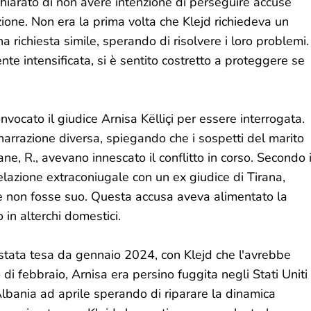
ichiarato di non avere intenzione di perseguire accuse
zione. Non era la prima volta che Klejd richiedeva un
a richiesta simile, sperando di risolvere i loro problemi.
nte intensificata, si è sentito costretto a proteggere se
nvocato il giudice Arnisa Këlliçi per essere interrogata.
narrazione diversa, spiegando che i sospetti del marito
ane, R., avevano innescato il conflitto in corso. Secondo i
elazione extraconiugale con un ex giudice di Tirana,
ane non fosse suo. Questa accusa aveva alimentato la
 in alterchi domestici.
stata tesa da gennaio 2024, con Klejd che l'avrebbe
io di febbraio, Arnisa era persino fuggita negli Stati Uniti
Albania ad aprile sperando di riparare la dinamica