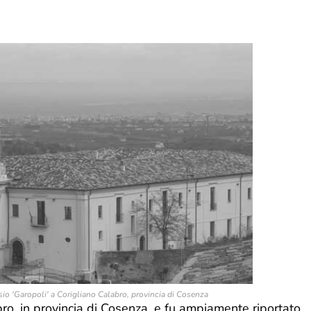
io 'Garopoli' a
Corigliano Calabro, provincia di Cosenza
ro, in provincia di Cosenza, e fu ampiamente riportato