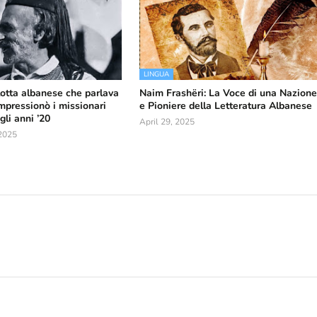
LINGUA
glotta albanese che parlava
Naim Frashëri: La Voce di una Nazion
impressionò i missionari
e Pioniere della Letteratura Albanese
li anni ’20
April 29, 2025
2025