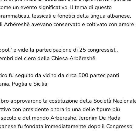
ome un evento significativo. Il tema di questo
ammaticali, lessicali e fonetici della lingua albanese,
gli Arbëreshë avevano conservato e coltivato con amore
poli' e vide la partecipazione di 25 congressisti,
ti membri del clero della Chiesa Arbëreshë.
tico fu seguito da vicino da circa 500 partecipanti
ia, Puglia e Sicilia.
abro approvarono la costituzione della Società Nazional
ettivo con presidente onorario una delle figure più
IX secolo e del mondo Arbëreshë, Jeronim De Rada
lbanese fu fondata immediatamente dopo il Congresso