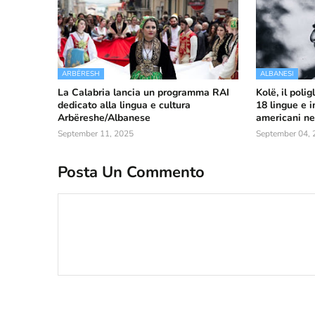
ARBËRESH
ALBANESI
La Calabria lancia un programma RAI
Kolë, il poli
dedicato alla lingua e cultura
18 lingue e 
Arbëreshe/Albanese
americani neg
September 11, 2025
September 04, 
Posta Un Commento