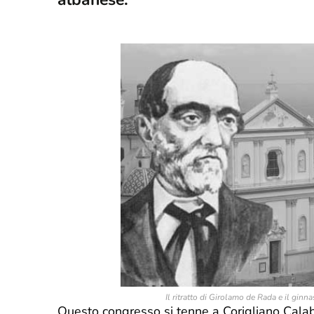
Il ritratto di Girolamo de Rada e il
ginnas
Questo congresso si tenne a Corigliano Calab