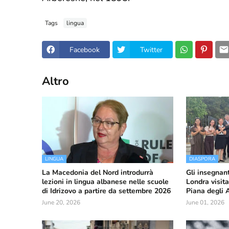
Tags
lingua
Facebook
Twitter
Altro
LINGUA
DIASPORA
La Macedonia del Nord introdurrà
Gli insegnant
lezioni in lingua albanese nelle scuole
Londra visita
di Idrizovo a partire da settembre 2026
Piana degli 
June 20, 2026
June 01, 2026