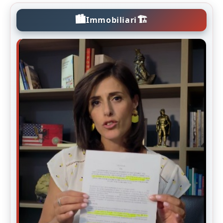
🏙️
🏗️
Immobiliari