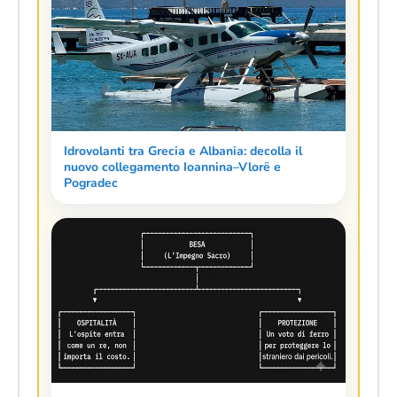
Idrovolanti tra Grecia e Albania: decolla il
nuovo collegamento Ioannina–Vlorë e
Pogradec