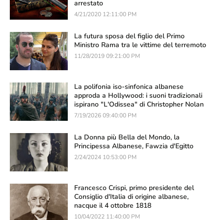
arrestato
4/21/2020 12:11:00 PM
La futura sposa del figlio del Primo
Ministro Rama tra le vittime del terremoto
11/28/2019 09:21:00 PM
La polifonia iso-sinfonica albanese
approda a Hollywood: i suoni tradizionali
ispirano "L'Odissea" di Christopher Nolan
7/19/2026 09:40:00 PM
La Donna più Bella del Mondo, la
Principessa Albanese, Fawzia d'Egitto
2/24/2024 10:53:00 PM
Francesco Crispi, primo presidente del
Consiglio d'Italia di origine albanese,
nacque il 4 ottobre 1818
10/04/2022 11:40:00 PM