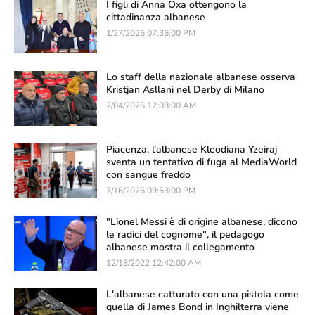
I figli di Anna Oxa ottengono la
cittadinanza albanese
1/27/2025 07:36:00 PM
Lo staff della nazionale albanese osserva
Kristjan Asllani nel Derby di Milano
2/04/2025 12:08:00 AM
Piacenza, l'albanese Kleodiana Yzeiraj
sventa un tentativo di fuga al MediaWorld
con sangue freddo
7/16/2026 09:53:00 PM
"Lionel Messi è di origine albanese, dicono
le radici del cognome", il pedagogo
albanese mostra il collegamento
12/18/2022 12:42:00 AM
L'albanese catturato con una pistola come
quella di James Bond in Inghilterra viene