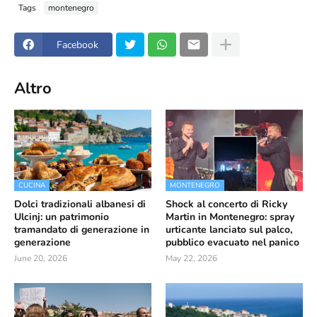
Tags
montenegro
Facebook
Altro
CUCINA
MONTENEGRO
Dolci tradizionali albanesi di
Shock al concerto di Ricky
Ulcinj: un patrimonio
Martin in Montenegro: spray
tramandato di generazione in
urticante lanciato sul palco,
generazione
pubblico evacuato nel panico
June 20, 2026
May 22, 2026