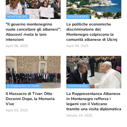
MONTENEGRO
MONTENEGRO
"Il governo montenegrino
Le politiche economiche
vuole cancellare gli albanesi":
discriminatorie del
Abazović rivela le loro
Montenegro colpiscono la
intenzioni
comunità albanese di Ulcinj
April 06, 2025
April 04, 2025
IL MASSACRO DI TIVAR
MONTENEGRO
Il Massacro di Tivar: Otto
La Rappresentanza Albanese
Decenni Dopo, la Memoria
in Montenegro rafforza i
Vive
legami con il Vaticano
tramite una visita diplomatica
April 03, 2025
January 24, 2025