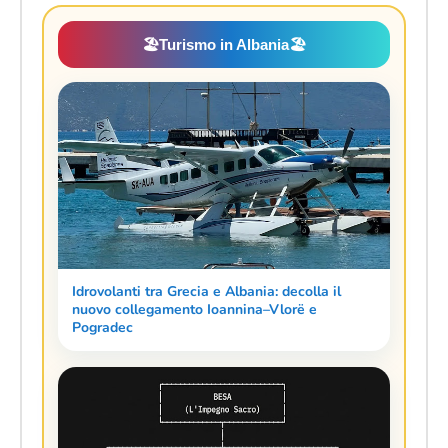
🏖️
Turismo in Albania
🏖️
Idrovolanti tra Grecia e Albania: decolla il
nuovo collegamento Ioannina–Vlorë e
Pogradec