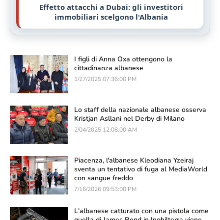
Effetto attacchi a Dubai: gli investitori
immobiliari scelgono l'Albania
I figli di Anna Oxa ottengono la
cittadinanza albanese
1/27/2025 07:36:00 PM
Lo staff della nazionale albanese osserva
Kristjan Asllani nel Derby di Milano
2/04/2025 12:08:00 AM
Piacenza, l'albanese Kleodiana Yzeiraj
sventa un tentativo di fuga al MediaWorld
con sangue freddo
7/16/2026 09:53:00 PM
L'albanese catturato con una pistola come
quella di James Bond in Inghilterra viene