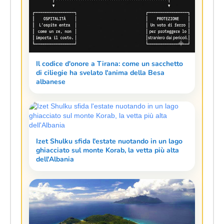
Il codice d'onore a Tirana: come un sacchetto
di ciliegie ha svelato l'anima della Besa
albanese
Izet Shulku sfida l'estate nuotando in un lago
ghiacciato sul monte Korab, la vetta più alta
dell'Albania