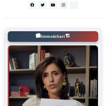
🏙️
🏗️
Immobiliari