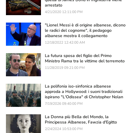
arrestato
4/21/2020 12:11:00 PM
"Lionel Messi è di origine albanese, dicono
le radici del cognome", il pedagogo
albanese mostra il collegamento
12/18/2022 12:42:00 AM
La futura sposa del figlio del Primo
Ministro Rama tra le vittime del terremoto
11/28/2019 09:21:00 PM
La polifonia iso-sinfonica albanese
approda a Hollywood: i suoni tradizionali
ispirano "L'Odissea" di Christopher Nolan
7/19/2026 09:40:00 PM
La Donna più Bella del Mondo, la
Principessa Albanese, Fawzia d'Egitto
2/24/2024 10:53:00 PM