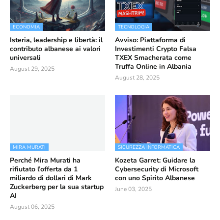
ECONOMIA
TECNOLOGIA
Isteria, leadership e libertà: il
Avviso: Piattaforma di
contributo albanese ai valori
Investimenti Crypto Falsa
universali
TXEX Smacherata come
Truffa Online in Albania
August 29, 2025
August 28, 2025
MIRA MURATI
SICUREZZA INFORMATICA
Perché Mira Murati ha
Kozeta Garret: Guidare la
rifiutato l’offerta da 1
Cybersecurity di Microsoft
miliardo di dollari di Mark
con uno Spirito Albanese
Zuckerberg per la sua startup
June 03, 2025
AI
August 06, 2025