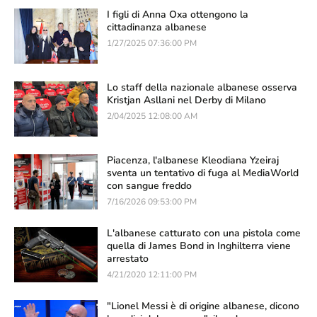
I figli di Anna Oxa ottengono la
cittadinanza albanese
1/27/2025 07:36:00 PM
Lo staff della nazionale albanese osserva
Kristjan Asllani nel Derby di Milano
2/04/2025 12:08:00 AM
Piacenza, l'albanese Kleodiana Yzeiraj
sventa un tentativo di fuga al MediaWorld
con sangue freddo
7/16/2026 09:53:00 PM
L'albanese catturato con una pistola come
quella di James Bond in Inghilterra viene
arrestato
4/21/2020 12:11:00 PM
"Lionel Messi è di origine albanese, dicono