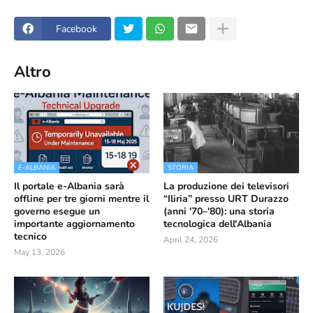
Facebook
Altro
E-ALBANIA
STORIA
Il portale e-Albania sarà
La produzione dei televisori
offline per tre giorni mentre il
“Iliria” presso URT Durazzo
governo esegue un
(anni '70–'80): una storia
importante aggiornamento
tecnologica dell'Albania
tecnico
April 24, 2026
May 13, 2026