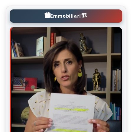
🏙️
🏗️
Immobiliari