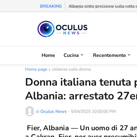
BREAKING
Behgjet Pacolli: "Se sarà revocata l
Home
Cucina
Recentemente
Home page
violenza sulle donne
Donna italiana tenuta 
Albania: arrestato 27e
di
Oculus News
-
5/04/2025 10:50:00 PM
Fier, Albania — Un uomo di 27 ann
a Cakran, Fier, per aver presumib