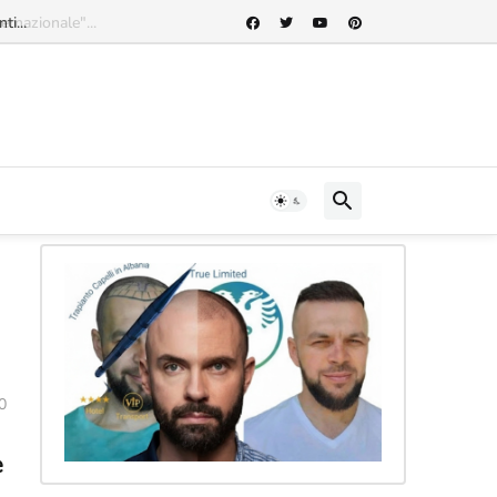
rnazionale"...
0
e