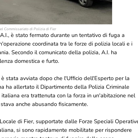
del Commissariato di Polizia di Fier
 A.I., è stato fermato durante un tentativo di fuga a
'operazione coordinata tra le forze di polizia locali e i
nia. Secondo il comunicato della polizia, A.I. ha
lenza domestica e furto.
è stata avviata dopo che l'Ufficio dell'Esperto per la
a ha allertato il Dipartimento della Polizia Criminale
italiana era trattenuta con la forza in un'abitazione nel
a stava anche abusando fisicamente.
a Locale di Fier, supportate dalle Forze Speciali Operativ
taliana, si sono rapidamente mobilitate per rispondere