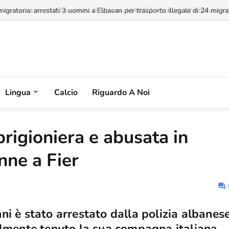
a concessione dell'Aeroporto di Valona, MABCO ricorrerà all'arbitrato inte
Lingua
Calcio
Riguardo A Noi
prigioniera e abusata in
nne a Fier
i è stato arrestato dalla polizia albanes
ilmente tenuto la sua compagna italiana