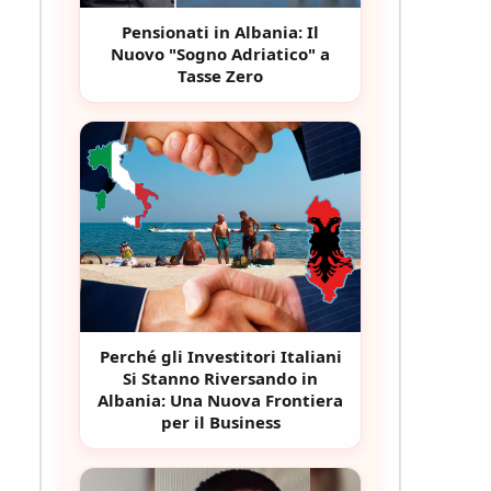
Pensionati in Albania: Il
Nuovo "Sogno Adriatico" a
Tasse Zero
Perché gli Investitori Italiani
Si Stanno Riversando in
Albania: Una Nuova Frontiera
per il Business