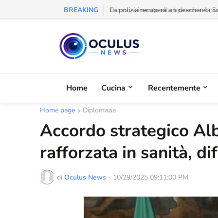
BREAKING
La polizia recupera un peschereccio 
Home
Cucina
Recentemente
Home page
Diplomazia
Accordo strategico Alb
rafforzata in sanità, d
di
Oculus News
-
10/29/2025 09:11:00 PM