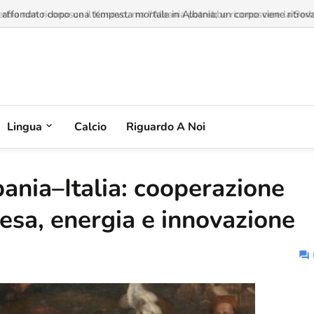
affondato dopo una tempesta mortale in Albania; un corpo viene ritrovato 
Lingua
Calcio
Riguardo A Noi
ania–Italia: cooperazione
ifesa, energia e innovazione