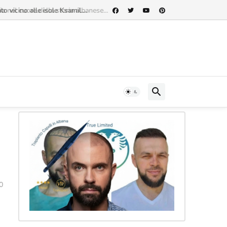
vicino alle isole Ksamil....
0