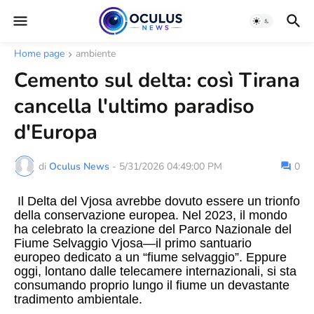
Home page
ambiente
Cemento sul delta: così Tirana
cancella l'ultimo paradiso
d'Europa
di
Oculus News
-
5/31/2026 04:49:00 PM
0
Il Delta del Vjosa avrebbe dovuto essere un trionfo
della conservazione europea.
Nel 2023, il mondo
ha celebrato la creazione del Parco Nazionale del
Fiume Selvaggio Vjosa—il primo santuario
europeo dedicato a un “fiume selvaggio”.
Eppure
oggi, lontano dalle telecamere internazionali, si sta
consumando proprio lungo il fiume un devastante
tradimento ambientale.