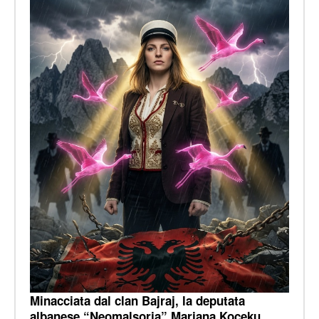
Minacciata dal clan Bajraj, la deputata
albanese “Neomalsorja” Marjana Koçeku