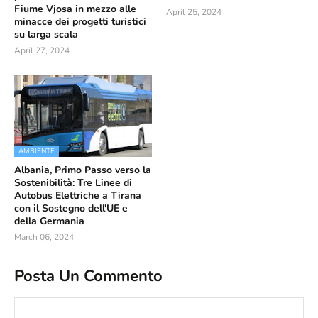
Fiume Vjosa in mezzo alle
April 25, 2024
minacce dei progetti turistici
su larga scala
April 27, 2024
AMBIENTE
Albania, Primo Passo verso la
Sostenibilità: Tre Linee di
Autobus Elettriche a Tirana
con il Sostegno dell'UE e
della Germania
March 06, 2024
Posta Un Commento