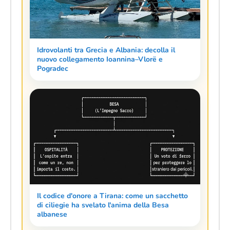
Idrovolanti tra Grecia e Albania: decolla il
nuovo collegamento Ioannina–Vlorë e
Pogradec
Il codice d'onore a Tirana: come un sacchetto
di ciliegie ha svelato l'anima della Besa
albanese