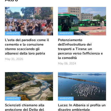
AMBIENTE
AMBIENTE
L'asta del paradiso: come il
Potenziamento
cemento e la corruzione
dell'infrastruttura dei
stanno scacciando gli
trasporti a Tirana: un
albanesi dalla loro patria
percorso verso l'efficienza e
la comodità
May 31, 2026
May 06, 2024
AMBIENTE
AMBIENTE
Scienziati chiamano alla
Lucas: In Albania si profila un
protezione del Delta del
disastro ambientale