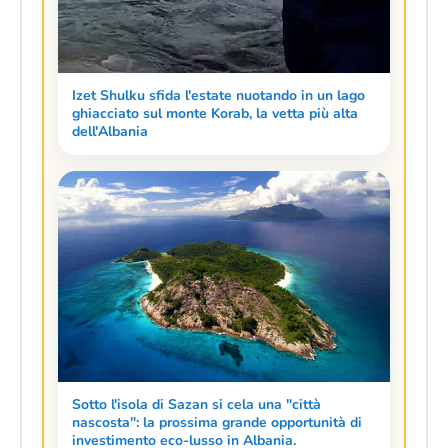
Izet Shulku sfida l'estate nuotando in un lago
ghiacciato sul monte Korab, la vetta più alta
dell'Albania
Sotto l'isola di Sazan si cela una "città
nascosta": la prossima grande opportunità di
investimento eco-lusso in Albania.