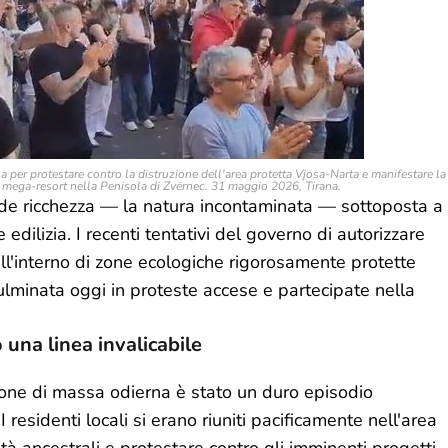
ana per protestare contro la distruzione dell'area protetta Vjosa-Narta e manifestare la
l mega-resort nella Penisola di Zvërnec. 31 maggio 2026, Tirana.
ande ricchezza — la natura incontaminata — sottoposta a
dilizia. I recenti tentativi del governo di autorizzare
ll'interno di zone ecologiche rigorosamente protette
lminata oggi in proteste accese e partecipate nella
o una linea invalicabile
zione di massa odierna è stato un duro episodio
I residenti locali si erano riuniti pacificamente nell'area