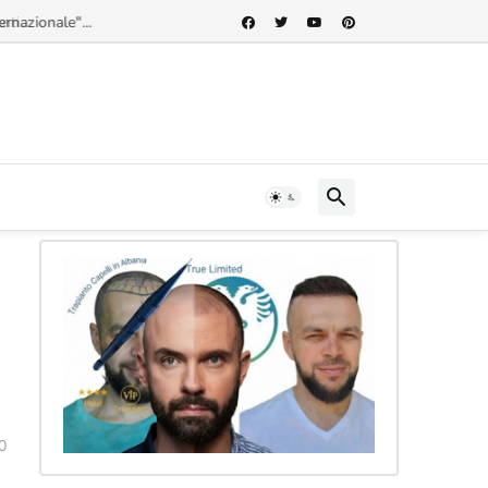
rnazionale"...
0