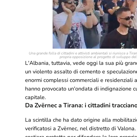
Una grande folla di cittadini e attivisti ambientali si riunisce a Tir
propria opposizione al progetto di sviluppo de
L'Albania, tuttavia, vede oggi la sua più gr
un violento assalto di cemento e speculazione e
enormi complessi commerciali e residenziali a
hanno provocato un'ondata di indignazione cu
capitale.
Da Zvërnec a Tirana: i cittadini traccian
La scintilla che ha dato origine alla mobilita
verificatosi a Zvërnec, nel distretto di Valona. 