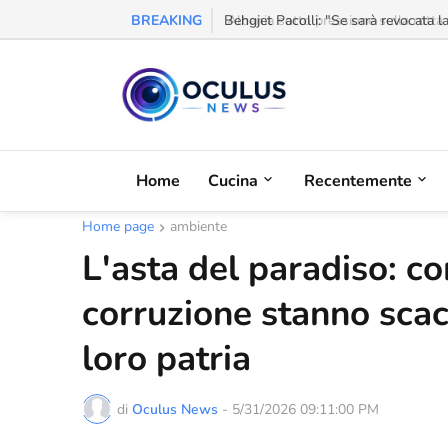
BREAKING
Behgjet Pacolli: "Se sarà revocata l
Home
Cucina
Recentemente
Home page
ambiente
L'asta del paradiso: c
corruzione stanno scac
loro patria
di
Oculus News
-
5/31/2026 09:11:00 PM