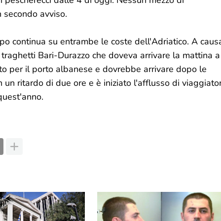
i pescherecci dalle 4 di oggi. Nessun mezzo di
n secondo avviso.
po continua su entrambe le coste dell'Adriatico. A caus
i traghetti Bari-Durazzo che doveva arrivare la mattina a
ito per il porto albanese e dovrebbe arrivare dopo le
un ritardo di due ore e è iniziato l'afflusso di viaggiator
quest'anno.