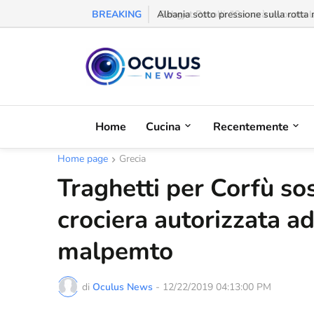
BREAKING
Behgjet Pacolli: "Se sarà revocata l
Home
Cucina
Recentemente
Home page
Grecia
Traghetti per Corfù so
crociera autorizzata ad
malpemto
di
Oculus News
-
12/22/2019 04:13:00 PM