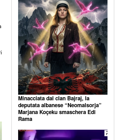
a
i
Minacciata dal clan Bajraj, la
deputata albanese “Neomalsorja”
Marjana Koçeku smaschera Edi
Rama