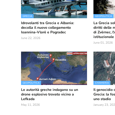
GRECIA
GEOPOLITICA
Idrovolanti tra Grecia e Albania:
La Grecia so
decolla il nuovo collegamento
diritti delle
Ioannina–Vlorë e Pogradec
di Zvërnec, l
istituzionale
June 22, 2026
June 01, 2026
GEOPOLITICA
CHAMERIA
Le autorità greche indagano su un
Il genocidio 
drone esplosivo trovato vicino a
Grecia: la f
Lefkada
uno stadio
May 11, 2026
January 23, 20