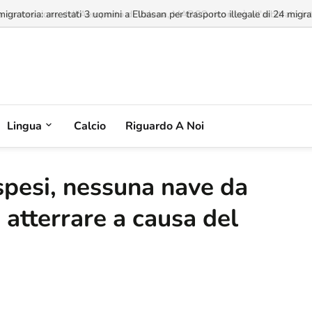
a concessione dell'Aeroporto di Valona, MABCO ricorrerà all'arbitrato inte
Lingua
Calcio
Riguardo A Noi
spesi, nessuna nave da
 atterrare a causa del