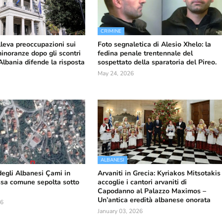
CRIMINE
lleva preoccupazioni sui
Foto segnaletica di Alesio Xhelo: la
 minoranze dopo gli scontri
fedina penale trentennale del
'Albania difende la risposta
sospettato della sparatoria del Pireo.
May 24, 2026
ALBANESI
degli Albanesi Çami in
Arvaniti in Grecia: Kyriakos Mitsotakis
ossa comune sepolta sotto
accoglie i cantori arvaniti di
Capodanno al Palazzo Maximos –
Un’antica eredità albanese onorata
26
January 03, 2026