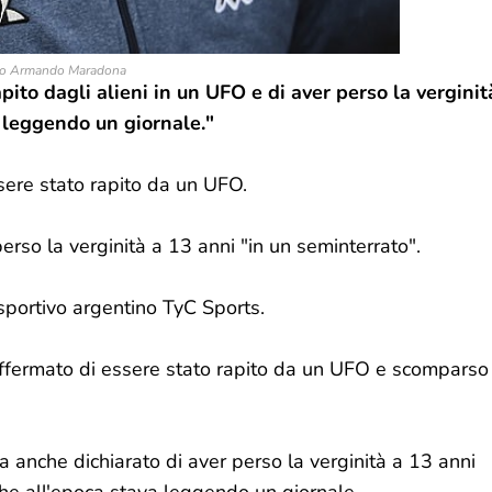
o Armando Maradona
to dagli alieni in un UFO e di aver perso la verginit
 leggendo un giornale."
sere stato rapito da un UFO.
perso la verginità a 13 anni "in un seminterrato".
sportivo argentino TyC Sports.
ffermato di essere stato rapito da un UFO e scomparso
a anche dichiarato di aver perso la verginità a 13 anni