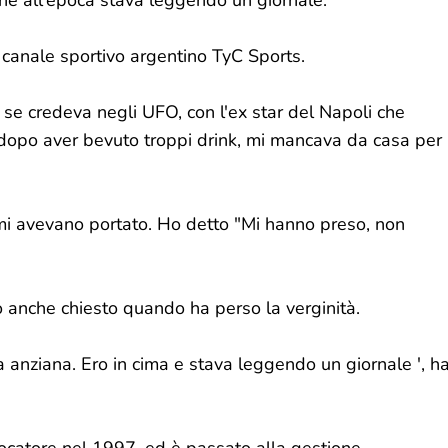
che all'epoca stava leggendo un giornale.
 canale sportivo argentino TyC Sports.
 se credeva negli UFO, con l'ex star del Napoli che
, dopo aver bevuto troppi drink, mi mancava da casa per
mi avevano portato. Ho detto "Mi hanno preso, non
tato anche chiesto quando ha perso la verginità.
a anziana. Ero in cima e stava leggendo un giornale ', h