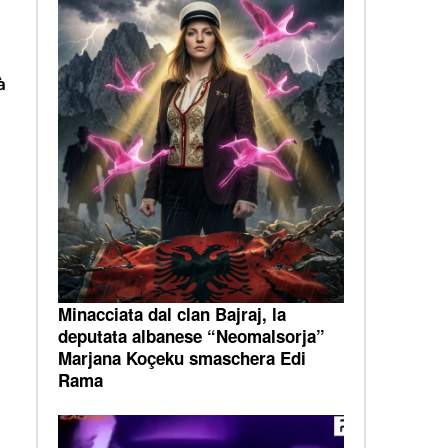
à
Minacciata dal clan Bajraj, la
deputata albanese “Neomalsorja”
Marjana Koçeku smaschera Edi
Rama