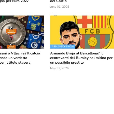
gna per Euro 2027
del Calcio
June 01, 2026
ARMANDO BROJA
sani o Vllaznia? Il calcio
Armando Broja al Barcellona? Il
ende un verdetto
centravanti del Burnley nel mirino per
r il titolo stasera.
un possibile prestito
May 31, 2026