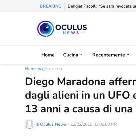
BREAKING
Behgjet Pacolli: "Se sarà revocata l
Home
Cucina
Recentemente
Home page
calcio
Diego Maradona afferm
dagli alieni in un UFO 
13 anni a causa di una
di
Oculus News
-
12/22/2019 03:06:00 PM