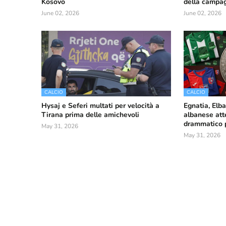
Kosovo
della campa
June 02, 2026
June 02, 2026
CALCIO
CALCIO
Hysaj e Seferi multati per velocità a
Egnatia, Elba
Tirana prima delle amichevoli
albanese att
drammatico pe
May 31, 2026
May 31, 2026