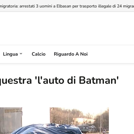
a concessione dell'Aeroporto di Valona, MABCO ricorrerà all'arbitrato inte
Lingua
Calcio
Riguardo A Noi
questra 'l'auto di Batman'