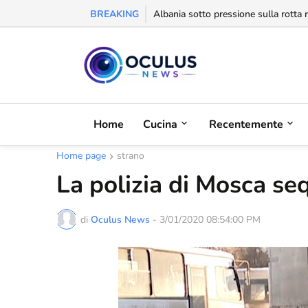
BREAKING
Behgjet Pacolli: "Se sarà revocata l
Home
Cucina
Recentemente
Home page
strano
La polizia di Mosca se
di
Oculus News
-
3/01/2020 08:54:00 PM