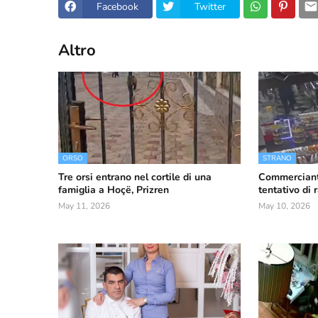
Facebook
Twitter
Altro
ORSO
STRANO
Tre orsi entrano nel cortile di una
Commerciant
famiglia a Hoçë, Prizren
tentativo di
May 11, 2026
May 10, 2026