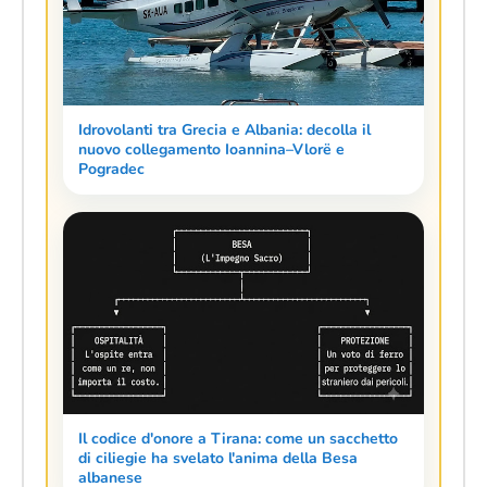
Idrovolanti tra Grecia e Albania: decolla il
nuovo collegamento Ioannina–Vlorë e
Pogradec
Il codice d'onore a Tirana: come un sacchetto
di ciliegie ha svelato l'anima della Besa
albanese