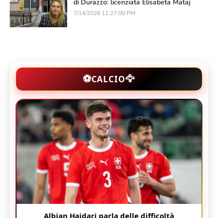
di Durazzo: licenziata Elisabeta Mataj
7/14/2026 11:27:00 PM
🦅
⚽
CALCIO
Albian Hajdari parla delle difficoltà