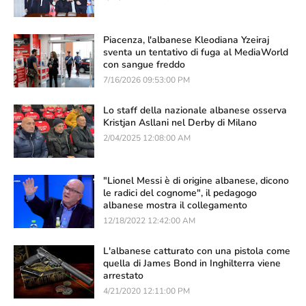
Piacenza, l'albanese Kleodiana Yzeiraj
sventa un tentativo di fuga al MediaWorld
con sangue freddo
7/16/2026 09:53:00 PM
Lo staff della nazionale albanese osserva
Kristjan Asllani nel Derby di Milano
2/04/2025 12:08:00 AM
"Lionel Messi è di origine albanese, dicono
le radici del cognome", il pedagogo
albanese mostra il collegamento
12/18/2022 12:42:00 AM
L'albanese catturato con una pistola come
quella di James Bond in Inghilterra viene
arrestato
4/21/2020 12:11:00 PM