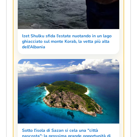
Izet Shulku sfida l'estate nuotando in un lago
ghiacciato sul monte Korab, la vetta più alta
dell'Albania
Sotto l'isola di Sazan si cela una "città
nascosta": la prossima grande opportunità di