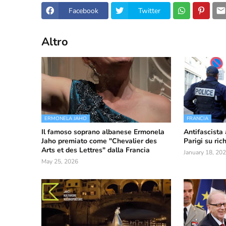
Facebook
Twitter
Altro
ERMONELA JAHO
FRANCIA
Il famoso soprano albanese Ermonela
Antifascista
Jaho premiato come "Chevalier des
Parigi su ric
Arts et des Lettres" dalla Francia
January 18, 20
May 25, 2026