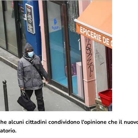
e alcuni cittadini condividono l'opinione che il nuov
atorio.