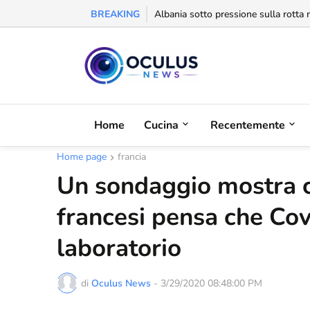
BREAKING
Behgjet Pacolli: "Se sarà revocata l
Home
Cucina
Recentemente
Home page
francia
Un sondaggio mostra c
francesi pensa che Cov
laboratorio
di
Oculus News
-
3/29/2020 08:48:00 PM