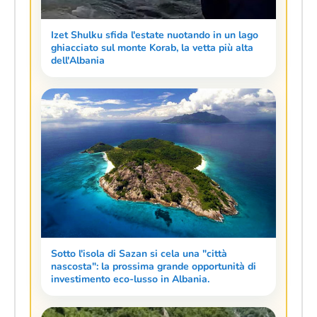
Izet Shulku sfida l'estate nuotando in un lago
ghiacciato sul monte Korab, la vetta più alta
dell'Albania
Sotto l'isola di Sazan si cela una "città
nascosta": la prossima grande opportunità di
investimento eco-lusso in Albania.