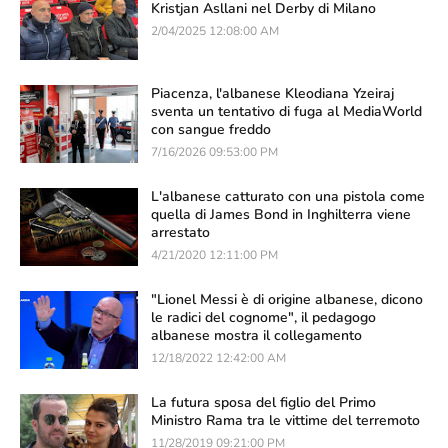
Kristjan Asllani nel Derby di Milano
2/04/2025 12:08:00 AM
Piacenza, l'albanese Kleodiana Yzeiraj
sventa un tentativo di fuga al MediaWorld
con sangue freddo
7/16/2026 09:53:00 PM
L'albanese catturato con una pistola come
quella di James Bond in Inghilterra viene
arrestato
4/21/2020 12:11:00 PM
"Lionel Messi è di origine albanese, dicono
le radici del cognome", il pedagogo
albanese mostra il collegamento
12/18/2022 12:42:00 AM
La futura sposa del figlio del Primo
Ministro Rama tra le vittime del terremoto
11/28/2019 09:21:00 PM