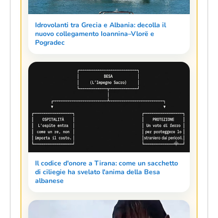
Idrovolanti tra Grecia e Albania: decolla il
nuovo collegamento Ioannina–Vlorë e
Pogradec
Il codice d'onore a Tirana: come un sacchetto
di ciliegie ha svelato l'anima della Besa
albanese