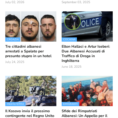
July 02, 2026
September 03, 2025
CROAZIA
COCAINA
Tre cittadini albanesi
Elton Hallaci e Artur Iseberi:
arrestati a Spalato per
Due Albanesi Accusati di
presunto stupro in un hotel
Traffico di Droga in
Inghilterra
July 24, 2025
June 18, 2025
INGHILTERRA
EMIGRANTI
Il Kosovo invia il prossimo
Sfide dei Rimpatriati
contingente nel Regno Unito
Albanesi: Un Appello per il