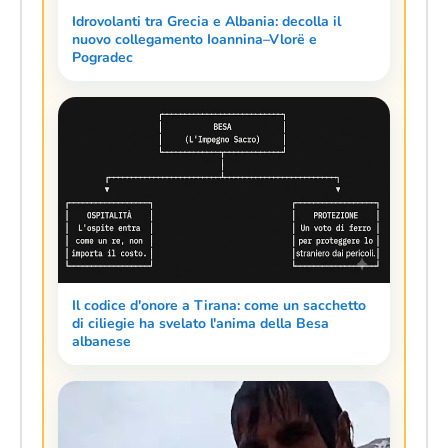
Idrovolanti tra Grecia e Albania: decolla il
nuovo collegamento Ioannina–Vlorë e
Pogradec
Il codice d'onore a Tirana: come un sacchetto
di ciliegie ha svelato l'anima della Besa
albanese