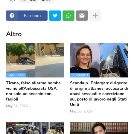
Facebook
Altro
STATI UNITI
SCANDALO
Tirana, falso allarme bomba
Scandalo JPMorgan: dirigente
vicino all’Ambasciata USA:
di origini albanesi accusata di
era solo un secchio con
abusi sessuali e coercizione
fagioli
sul posto di lavoro negli Stati
Uniti
May 31, 2026
May 03, 2026