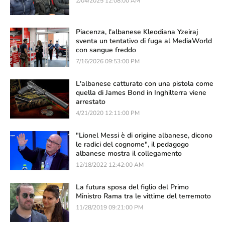
2/04/2025 12:08:00 AM
Piacenza, l'albanese Kleodiana Yzeiraj
sventa un tentativo di fuga al MediaWorld
con sangue freddo
7/16/2026 09:53:00 PM
L'albanese catturato con una pistola come
quella di James Bond in Inghilterra viene
arrestato
4/21/2020 12:11:00 PM
"Lionel Messi è di origine albanese, dicono
le radici del cognome", il pedagogo
albanese mostra il collegamento
12/18/2022 12:42:00 AM
La futura sposa del figlio del Primo
Ministro Rama tra le vittime del terremoto
11/28/2019 09:21:00 PM