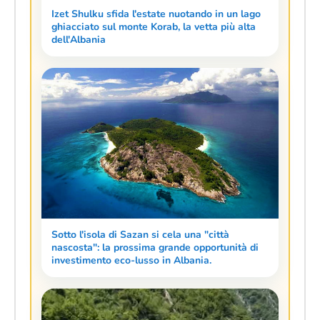
Izet Shulku sfida l'estate nuotando in un lago
ghiacciato sul monte Korab, la vetta più alta
dell'Albania
Sotto l'isola di Sazan si cela una "città
nascosta": la prossima grande opportunità di
investimento eco-lusso in Albania.