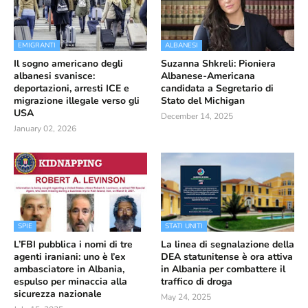
EMIGRANTI
ALBANESI
Il sogno americano degli
Suzanna Shkreli: Pioniera
albanesi svanisce:
Albanese-Americana
deportazioni, arresti ICE e
candidata a Segretario di
migrazione illegale verso gli
Stato del Michigan
USA
December 14, 2025
January 02, 2026
SPIE
STATI UNITI
L’FBI pubblica i nomi di tre
La linea di segnalazione della
agenti iraniani: uno è l’ex
DEA statunitense è ora attiva
ambasciatore in Albania,
in Albania per combattere il
espulso per minaccia alla
traffico di droga
sicurezza nazionale
May 24, 2025