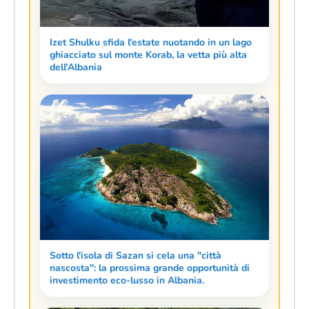
Izet Shulku sfida l'estate nuotando in un lago
ghiacciato sul monte Korab, la vetta più alta
dell'Albania
Sotto l'isola di Sazan si cela una "città
nascosta": la prossima grande opportunità di
investimento eco-lusso in Albania.