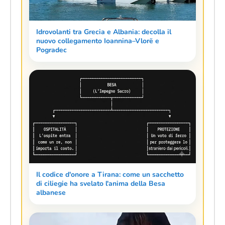
Idrovolanti tra Grecia e Albania: decolla il
nuovo collegamento Ioannina–Vlorë e
Pogradec
Il codice d'onore a Tirana: come un sacchetto
di ciliegie ha svelato l'anima della Besa
albanese