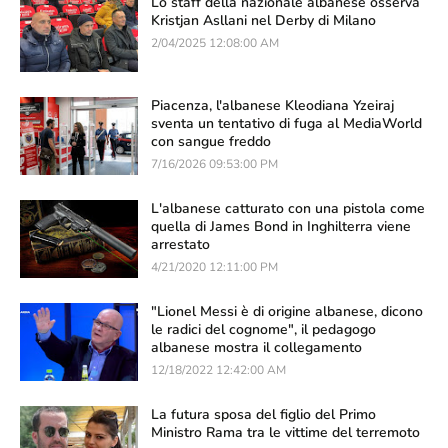
Lo staff della nazionale albanese osserva
Kristjan Asllani nel Derby di Milano
2/04/2025 12:08:00 AM
Piacenza, l'albanese Kleodiana Yzeiraj
sventa un tentativo di fuga al MediaWorld
con sangue freddo
7/16/2026 09:53:00 PM
L'albanese catturato con una pistola come
quella di James Bond in Inghilterra viene
arrestato
4/21/2020 12:11:00 PM
"Lionel Messi è di origine albanese, dicono
le radici del cognome", il pedagogo
albanese mostra il collegamento
12/18/2022 12:42:00 AM
La futura sposa del figlio del Primo
Ministro Rama tra le vittime del terremoto